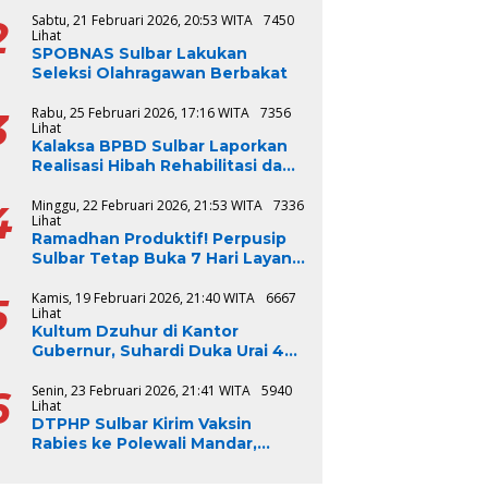
2
Sabtu, 21 Februari 2026, 20:53 WITA
7450
Lihat
SPOBNAS Sulbar Lakukan
Seleksi Olahragawan Berbakat
3
Rabu, 25 Februari 2026, 17:16 WITA
7356
Lihat
Kalaksa BPBD Sulbar Laporkan
Realisasi Hibah Rehabilitasi dan
Rekonstruksi Triwulan V TA
2024-2025, Capai 100 Persen
4
Minggu, 22 Februari 2026, 21:53 WITA
7336
Lihat
Ramadhan Produktif! Perpusip
Sulbar Tetap Buka 7 Hari Layani
Masyarakat
5
Kamis, 19 Februari 2026, 21:40 WITA
6667
Lihat
Kultum Dzuhur di Kantor
Gubernur, Suhardi Duka Urai 4
Syarat Bangsa Jadi Baik
6
Senin, 23 Februari 2026, 21:41 WITA
5940
Lihat
DTPHP Sulbar Kirim Vaksin
Rabies ke Polewali Mandar,
Respons Cepat Kasus Gigitan
Anjing