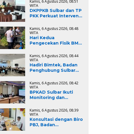
Kamis, 6 Agustus 2026, 08:51
Barat
WITA
DKPPKB Sulbar dan TP
PKK Perkuat Intervensi
Gizi Terpadu di
Mamasa, Wujudkan
Kamis, 6 Agustus 2026, 08:48
Generasi Sulbar Maju
WITA
dan Sejahtera
Hari Kedua
Pengecekan Fisik BMD,
BPKAD Sulbar
Percepat Proses
Kamis, 6 Agustus 2026, 08:44
Lelang dan
WITA
Penghapusan Aset
Hadiri Bimtek, Badan
Daerah
Penghubung Sulbar
Tingkatkan
Kompetensi ASN dalam
Kamis, 6 Agustus 2026, 08:42
Pelaporan SPT Masa
WITA
PPN Gunakan Aplikasi
BPKAD Sulbar Ikuti
Coretax
Monitoring dan
Evaluasi Semester I
2026 untuk Optimalkan
Kamis, 6 Agustus 2026, 08:39
Kinerja dan Penyerapan
WITA
Anggaran
Konsultasi dengan Biro
PBJ, Badan
Penghubung Sulbar