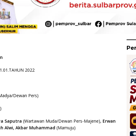
Pe
an
1.01.TAHUN 2022
Madya/Dewan Pers)
)
ra
Saputra
(Wartawan Muda/Dewan Pers-Majene),
Erwan
h Alwi, Akbar Muhammad
(Mamuju)