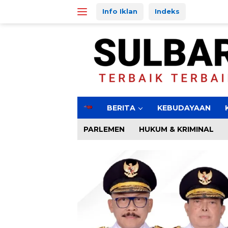
Langsung
Info Iklan
Indeks
ke
konten
H
BERITA
KEBUDAYAAN
o
m
PARLEMEN
HUKUM & KRIMINAL
e