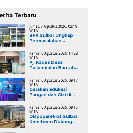
erita Terbaru
Jumat, 7 Agustus 2026, 02:19
WITA
BPK Sulbar Ungkap
Permasalahan
Pengadaan Bibit
Kakako, dari
Kamis, 6 Agustus 2026, 14:28
Kemahalan Hingga
WITA
Indikasi Keuntungan
Pj. Kades Desa
Tidak Wajar Sebesar
Tallambalao Bantah
Rp.2 Miliar
Tudingan Dana
APBDesa 2025 Tak
Kamis, 6 Agustus 2026, 09:17
Terialisasi
WITA
Gerakan Edukasi
Pangan dan Gizi di
Mamasa: Tingkatkan
Pengetahuan dan
Kamis, 6 Agustus 2026, 09:15
Keterampilan Keluarga
WITA
dalam Pemenuhan Gizi
Dispoparekraf Sulbar
Komitmen Dukung
Penyusunan RAD
TPB/SDGs Sulawesi