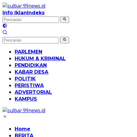
Langsung
ke
Info Iklan
Indeks
konten
PARLEMEN
HUKUM & KRIMINAL
PENDIDIKAN
KABAR DESA
POLITIK
PERISTIWA
ADVERTORIAL
KAMPUS
Home
BERITA