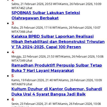
Sabtu, 21 Februari 2026, 20:53 WITA
Kamis, 26 Februari 2026, 10:09
WITA
7462 Lihat
SPOBNAS Sulbar Lakukan Seleksi
Olahragawan Berbakat
3
Rabu, 25 Februari 2026, 17:16 WITA
Kamis, 26 Februari 2026, 10:07
WITA
7368 Lihat
Kalaksa BPBD Sulbar Laporkan Realisasi
Hibah Rehabilitasi dan Rekonstruksi Triwulan
V TA 2024-2025, Capai 100 Persen
4
Minggu, 22 Februari 2026, 21:53 WITA
Kamis, 26 Februari 2026, 10:08
WITA
7349 Lihat
Ramadhan Produktif! Perpusip Sulbar Tetap
Buka 7 Hari Layani Masyarakat
5
Kamis, 19 Februari 2026, 21:40 WITA
Kamis, 26 Februari 2026, 10:09
WITA
6679 Lihat
Kultum Dzuhur di Kantor Gubernur, Suhardi
Duka Urai 4 Syarat Bangsa Jadi Baik
6
Senin, 23 Februari 2026, 21:41 WITA
Kamis, 26 Februari 2026, 10:08