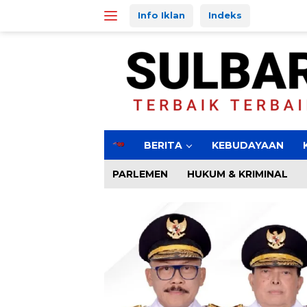
Langsung
Info Iklan
Indeks
ke
konten
H
BERITA
KEBUDAYAAN
o
m
PARLEMEN
HUKUM & KRIMINAL
e