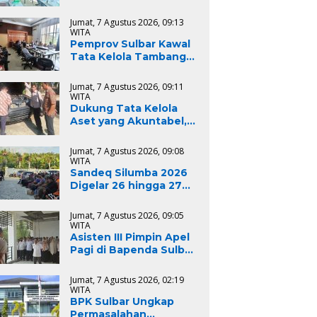
Sulbar Tekankan
Kepatuhan Regulasi
Jumat, 7 Agustus 2026, 09:13
dan Kelestarian
WITA
Lingkungan
Pemprov Sulbar Kawal
Tata Kelola Tambang
Pasir Laut, Kabid
Minerba Pimpin Rapat
Jumat, 7 Agustus 2026, 09:11
RKAB PT. Kulaka Jaya
WITA
Perkasa
Dukung Tata Kelola
Aset yang Akuntabel,
Dinas PUPR Sulbar Ikuti
Pemeriksaan Fisik BMD
Jumat, 7 Agustus 2026, 09:08
untuk Persiapan
WITA
Lelang dan
Sandeq Silumba 2026
Penghapusan
Digelar 26 hingga 27
September, Rangkaian
HUT Sulbar
Jumat, 7 Agustus 2026, 09:05
WITA
Asisten III Pimpin Apel
Pagi di Bapenda Sulbar,
Tekankan Disiplin
Aparatur Sipil Negara
Jumat, 7 Agustus 2026, 02:19
WITA
BPK Sulbar Ungkap
Permasalahan