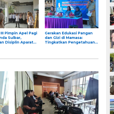
dan Penghapusan
III Pimpin Apel Pagi
Gerakan Edukasi Pangan
nda Sulbar,
dan Gizi di Mamasa:
n Disiplin Aparatur
Tingkatkan Pengetahuan
gara
dan Keterampilan Keluarga
dalam Pemenuhan Gizi