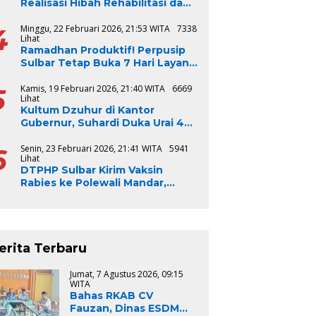
Realisasi Hibah Rehabilitasi dan
Rekonstruksi Triwulan V TA
2024-2025, Capai 100 Persen
4
Minggu, 22 Februari 2026, 21:53 WITA
7338
Lihat
Ramadhan Produktif! Perpusip
Sulbar Tetap Buka 7 Hari Layani
Masyarakat
5
Kamis, 19 Februari 2026, 21:40 WITA
6669
Lihat
Kultum Dzuhur di Kantor
Gubernur, Suhardi Duka Urai 4
Syarat Bangsa Jadi Baik
6
Senin, 23 Februari 2026, 21:41 WITA
5941
Lihat
DTPHP Sulbar Kirim Vaksin
Rabies ke Polewali Mandar,
Respons Cepat Kasus Gigitan
Anjing
erita Terbaru
Jumat, 7 Agustus 2026, 09:15
WITA
Bahas RKAB CV
Fauzan, Dinas ESDM