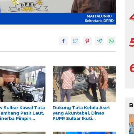
B
 Sulbar Kawal Tata
Dukung Tata Kelola Aset
Tambang Pasir Laut,
yang Akuntabel, Dinas
inerba Pimpin
PUPR Sulbar Ikuti
KAB PT. Kulaka Jaya
Pemeriksaan Fisik BMD
a
untuk Persiapan Lelang