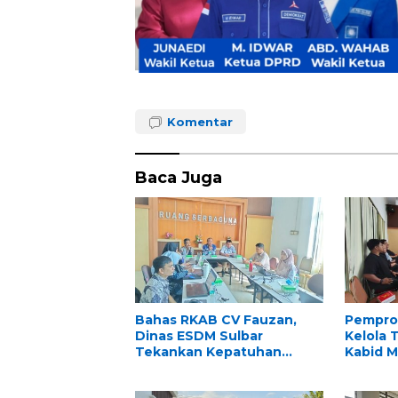
Komentar
Baca Juga
Bahas RKAB CV Fauzan,
Pemprov
Dinas ESDM Sulbar
Kelola 
Tekankan Kepatuhan
Kabid M
Regulasi dan Kelestarian
Rapat R
Lingkungan
Perkas