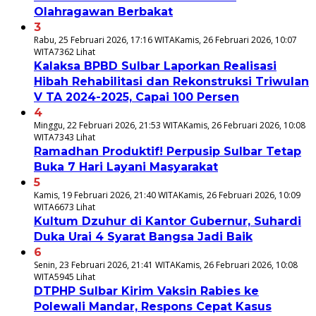
Olahragawan Berbakat
3
Rabu, 25 Februari 2026, 17:16 WITA
Kamis, 26 Februari 2026, 10:07
WITA
7362 Lihat
Kalaksa BPBD Sulbar Laporkan Realisasi
Hibah Rehabilitasi dan Rekonstruksi Triwulan
V TA 2024-2025, Capai 100 Persen
4
Minggu, 22 Februari 2026, 21:53 WITA
Kamis, 26 Februari 2026, 10:08
WITA
7343 Lihat
Ramadhan Produktif! Perpusip Sulbar Tetap
Buka 7 Hari Layani Masyarakat
5
Kamis, 19 Februari 2026, 21:40 WITA
Kamis, 26 Februari 2026, 10:09
WITA
6673 Lihat
Kultum Dzuhur di Kantor Gubernur, Suhardi
Duka Urai 4 Syarat Bangsa Jadi Baik
6
Senin, 23 Februari 2026, 21:41 WITA
Kamis, 26 Februari 2026, 10:08
WITA
5945 Lihat
DTPHP Sulbar Kirim Vaksin Rabies ke
Polewali Mandar, Respons Cepat Kasus