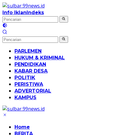
Langsung
ke
Info Iklan
Indeks
konten
PARLEMEN
HUKUM & KRIMINAL
PENDIDIKAN
KABAR DESA
POLITIK
PERISTIWA
ADVERTORIAL
KAMPUS
Home
BERITA