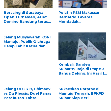
Bersaing di Surabaya
Pelatih PSM Makassar
Open Turnamen, Atlet
Bernardo Tavares
Domino Bandung terus
Mendadak
melaju
Mengundurkan Diri, Ini
Alasannya
Jelang Musyawarah KONI
Mamuju, Publik Olahraga
Harap Lahir Ketua dan
Pengurus Visioner
Kembali, Sandeq
Sulbar99 Raja di Etape 3
Banua Deking. Ini Hasil 10
Besar Grup B
Jelang UFC 319, Chimaev
Sukseskan Porprov di
vs Du Plessis: Duel Panas
Mamuju Tengah, BPKPD
Perebutan Tahta
Sulbar Siap Beri
Middleweight
Dukungan Maksimal
Perencanaan Anggaran