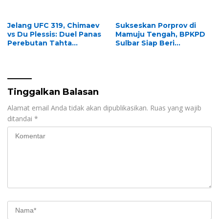
Besar Grup B
Jelang UFC 319, Chimaev
Sukseskan Porprov di
vs Du Plessis: Duel Panas
Mamuju Tengah, BPKPD
Perebutan Tahta
Sulbar Siap Beri
Middleweight
Dukungan Maksimal
Perencanaan Anggaran
Tinggalkan Balasan
Alamat email Anda tidak akan dipublikasikan.
Ruas yang wajib
ditandai
*