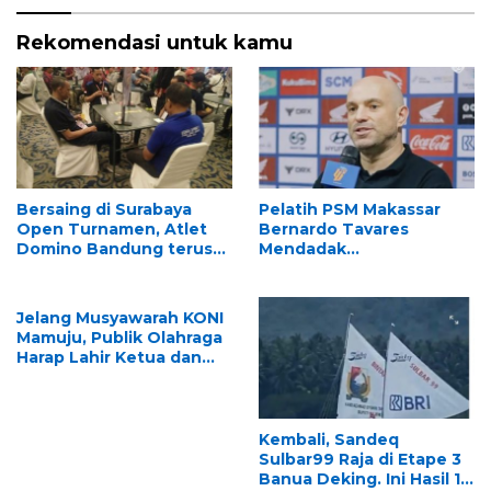
Rekomendasi untuk kamu
Bersaing di Surabaya
Pelatih PSM Makassar
Open Turnamen, Atlet
Bernardo Tavares
Domino Bandung terus
Mendadak
melaju
Mengundurkan Diri, Ini
Alasannya
Jelang Musyawarah KONI
Mamuju, Publik Olahraga
Harap Lahir Ketua dan
Pengurus Visioner
Kembali, Sandeq
Sulbar99 Raja di Etape 3
Banua Deking. Ini Hasil 10