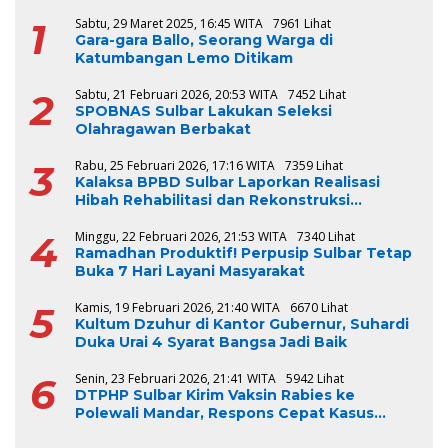
1
Sabtu, 29 Maret 2025, 16:45 WITA
7961 Lihat
Gara-gara Ballo, Seorang Warga di
Katumbangan Lemo Ditikam
2
Sabtu, 21 Februari 2026, 20:53 WITA
7452 Lihat
SPOBNAS Sulbar Lakukan Seleksi
Olahragawan Berbakat
3
Rabu, 25 Februari 2026, 17:16 WITA
7359 Lihat
Kalaksa BPBD Sulbar Laporkan Realisasi
Hibah Rehabilitasi dan Rekonstruksi
Triwulan V TA 2024-2025, Capai 100 Persen
4
Minggu, 22 Februari 2026, 21:53 WITA
7340 Lihat
Ramadhan Produktif! Perpusip Sulbar Tetap
Buka 7 Hari Layani Masyarakat
5
Kamis, 19 Februari 2026, 21:40 WITA
6670 Lihat
Kultum Dzuhur di Kantor Gubernur, Suhardi
Duka Urai 4 Syarat Bangsa Jadi Baik
6
Senin, 23 Februari 2026, 21:41 WITA
5942 Lihat
DTPHP Sulbar Kirim Vaksin Rabies ke
Polewali Mandar, Respons Cepat Kasus
Gigitan Anjing