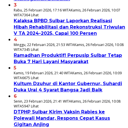
3
Rabu, 25 Februari 2026, 17:16 WITA
Kamis, 26 Februari 2026, 10:07
WITA
7364 Lihat
Kalaksa BPBD Sulbar Laporkan Realisasi
Hibah Rehabilitasi dan Rekonstruksi Triwulan
V TA 2024-2025, Capai 100 Persen
4
Minggu, 22 Februari 2026, 21:53 WITA
Kamis, 26 Februari 2026, 10:08
WITA
7345 Lihat
Ramadhan Produktif! Perpusip Sulbar Tetap
Buka 7 Hari Layani Masyarakat
5
Kamis, 19 Februari 2026, 21:40 WITA
Kamis, 26 Februari 2026, 10:09
WITA
6675 Lihat
Kultum Dzuhur di Kantor Gubernur, Suhardi
Duka Urai 4 Syarat Bangsa Jadi Baik
6
Senin, 23 Februari 2026, 21:41 WITA
Kamis, 26 Februari 2026, 10:08
WITA
5947 Lihat
DTPHP Sulbar Kirim Vaksin Rabies ke
Polewali Mandar, Respons Cepat Kasus
Gigitan Anjing