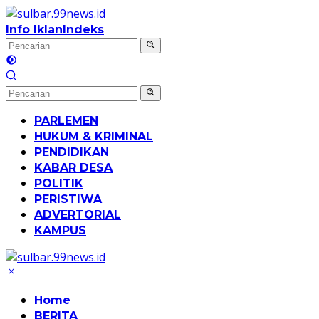
Langsung
ke
Info Iklan
Indeks
konten
PARLEMEN
HUKUM & KRIMINAL
PENDIDIKAN
KABAR DESA
POLITIK
PERISTIWA
ADVERTORIAL
KAMPUS
Home
BERITA