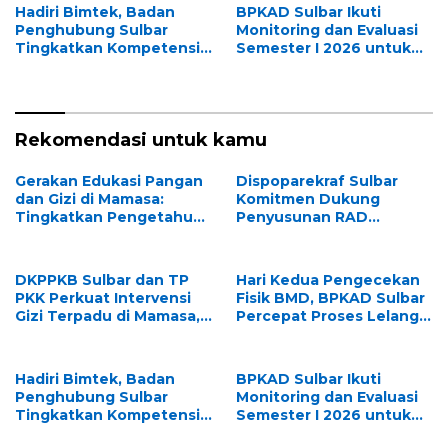
Sejahtera
Hadiri Bimtek, Badan
BPKAD Sulbar Ikuti
Penghubung Sulbar
Monitoring dan Evaluasi
Tingkatkan Kompetensi
Semester I 2026 untuk
ASN dalam Pelaporan SPT
Optimalkan Kinerja dan
Masa PPN Gunakan
Penyerapan Anggaran
Aplikasi Coretax
Rekomendasi untuk kamu
Gerakan Edukasi Pangan
Dispoparekraf Sulbar
dan Gizi di Mamasa:
Komitmen Dukung
Tingkatkan Pengetahuan
Penyusunan RAD
dan Keterampilan
TPB/SDGs Sulawesi Barat
Keluarga dalam
Pemenuhan Gizi
DKPPKB Sulbar dan TP
Hari Kedua Pengecekan
PKK Perkuat Intervensi
Fisik BMD, BPKAD Sulbar
Gizi Terpadu di Mamasa,
Percepat Proses Lelang
Wujudkan Generasi
dan Penghapusan Aset
Sulbar Maju dan
Daerah
Sejahtera
Hadiri Bimtek, Badan
BPKAD Sulbar Ikuti
Penghubung Sulbar
Monitoring dan Evaluasi
Tingkatkan Kompetensi
Semester I 2026 untuk
ASN dalam Pelaporan SPT
Optimalkan Kinerja dan