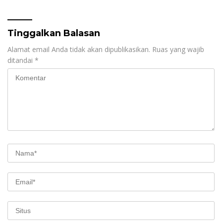
Masa PPN Gunakan
Penyerapan Anggaran
Aplikasi Coretax
Tinggalkan Balasan
Alamat email Anda tidak akan dipublikasikan.
Ruas yang wajib
ditandai
*