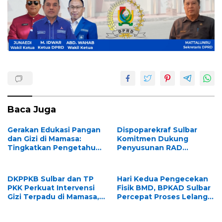
Baca Juga
Gerakan Edukasi Pangan
Dispoparekraf Sulbar
dan Gizi di Mamasa:
Komitmen Dukung
Tingkatkan Pengetahuan
Penyusunan RAD
dan Keterampilan
TPB/SDGs Sulawesi Barat
Keluarga dalam
Pemenuhan Gizi
DKPPKB Sulbar dan TP
Hari Kedua Pengecekan
PKK Perkuat Intervensi
Fisik BMD, BPKAD Sulbar
Gizi Terpadu di Mamasa,
Percepat Proses Lelang
Wujudkan Generasi
dan Penghapusan Aset
Sulbar Maju dan
Daerah