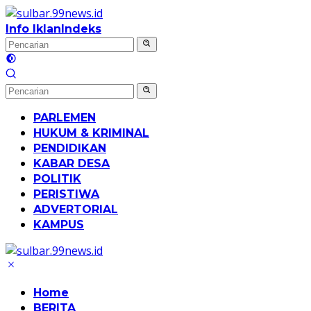
Langsung
ke
Info Iklan
Indeks
konten
PARLEMEN
HUKUM & KRIMINAL
PENDIDIKAN
KABAR DESA
POLITIK
PERISTIWA
ADVERTORIAL
KAMPUS
Home
BERITA