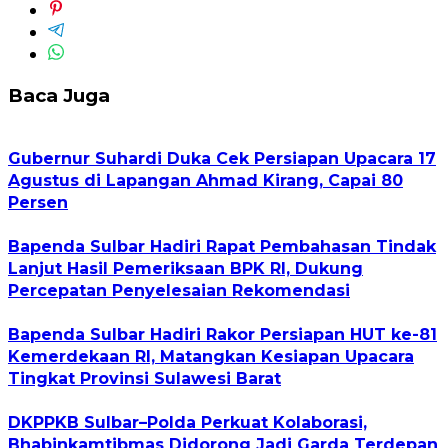
Baca Juga
Gubernur Suhardi Duka Cek Persiapan Upacara 17
Agustus di Lapangan Ahmad Kirang, Capai 80
Persen
Bapenda Sulbar Hadiri Rapat Pembahasan Tindak
Lanjut Hasil Pemeriksaan BPK RI, Dukung
Percepatan Penyelesaian Rekomendasi
Bapenda Sulbar Hadiri Rakor Persiapan HUT ke-81
Kemerdekaan RI, Matangkan Kesiapan Upacara
Tingkat Provinsi Sulawesi Barat
DKPPKB Sulbar–Polda Perkuat Kolaborasi,
Bhabinkamtibmas Didorong Jadi Garda Terdepan