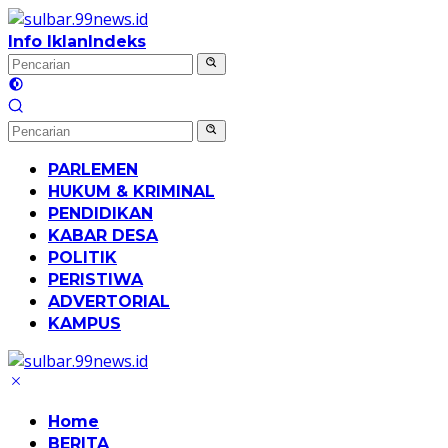
Langsung
ke
Info Iklan
Indeks
konten
PARLEMEN
HUKUM & KRIMINAL
PENDIDIKAN
KABAR DESA
POLITIK
PERISTIWA
ADVERTORIAL
KAMPUS
Home
BERITA