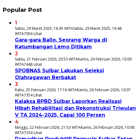
Popular Post
1
Sabtu, 29 Maret 2025, 16:45 WITA
Sabtu, 29 Maret 2025, 16:48
WITA
7956 Lihat
Gara-gara Ballo, Seorang Warga di
Katumbangan Lemo Ditikam
2
Sabtu, 21 Februari 2026, 20:53 WITA
Kamis, 26 Februari 2026, 10:09
WITA
7448 Lihat
SPOBNAS Sulbar Lakukan Seleksi
Olahragawan Berbakat
3
Rabu, 25 Februari 2026, 17:16 WITA
Kamis, 26 Februari 2026, 10:07
WITA
7354 Lihat
Kalaksa BPBD Sulbar Laporkan Realisasi
Hibah Rehabilitasi dan Rekonstruksi Triwulan
V TA 2024-2025, Capai 100 Persen
4
Minggu, 22 Februari 2026, 21:53 WITA
Kamis, 26 Februari 2026, 10:08
WITA
7334 Lihat
Ramadhan Produktif! Perpusip Sulbar Tetap