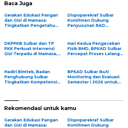
Baca Juga
Gerakan Edukasi Pangan
Dispoparekraf Sulbar
dan Gizi di Mamasa:
Komitmen Dukung
Tingkatkan Pengetahuan
Penyusunan RAD
dan Keterampilan
TPB/SDGs Sulawesi Barat
Keluarga dalam
Pemenuhan Gizi
DKPPKB Sulbar dan TP
Hari Kedua Pengecekan
PKK Perkuat Intervensi
Fisik BMD, BPKAD Sulbar
Gizi Terpadu di Mamasa,
Percepat Proses Lelang
Wujudkan Generasi
dan Penghapusan Aset
Sulbar Maju dan
Daerah
Sejahtera
Hadiri Bimtek, Badan
BPKAD Sulbar Ikuti
Penghubung Sulbar
Monitoring dan Evaluasi
Tingkatkan Kompetensi
Semester I 2026 untuk
ASN dalam Pelaporan SPT
Optimalkan Kinerja dan
Masa PPN Gunakan
Penyerapan Anggaran
Aplikasi Coretax
Rekomendasi untuk kamu
Gerakan Edukasi Pangan
Dispoparekraf Sulbar
dan Gizi di Mamasa:
Komitmen Dukung