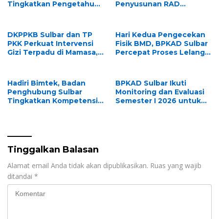
Tingkatkan Pengetahuan
Penyusunan RAD
dan Keterampilan
TPB/SDGs Sulawesi Barat
Keluarga dalam
Pemenuhan Gizi
DKPPKB Sulbar dan TP
Hari Kedua Pengecekan
PKK Perkuat Intervensi
Fisik BMD, BPKAD Sulbar
Gizi Terpadu di Mamasa,
Percepat Proses Lelang
Wujudkan Generasi
dan Penghapusan Aset
Sulbar Maju dan
Daerah
Sejahtera
Hadiri Bimtek, Badan
BPKAD Sulbar Ikuti
Penghubung Sulbar
Monitoring dan Evaluasi
Tingkatkan Kompetensi
Semester I 2026 untuk
ASN dalam Pelaporan SPT
Optimalkan Kinerja dan
Masa PPN Gunakan
Penyerapan Anggaran
Aplikasi Coretax
Tinggalkan Balasan
Alamat email Anda tidak akan dipublikasikan.
Ruas yang wajib
ditandai
*