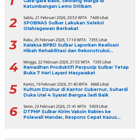
1
Gara-gara Ballo, Seorang Warga di
Katumbangan Lemo Ditikam
2
Sabtu, 21 Februari 2026, 20:53 WITA
7449 Lihat
SPOBNAS Sulbar Lakukan Seleksi
Olahragawan Berbakat
3
Rabu, 25 Februari 2026, 17:16 WITA
7355 Lihat
Kalaksa BPBD Sulbar Laporkan Realisasi
Hibah Rehabilitasi dan Rekonstruksi
Triwulan V TA 2024-2025, Capai 100 Persen
4
Minggu, 22 Februari 2026, 21:53 WITA
7335 Lihat
Ramadhan Produktif! Perpusip Sulbar Tetap
Buka 7 Hari Layani Masyarakat
5
Kamis, 19 Februari 2026, 21:40 WITA
6666 Lihat
Kultum Dzuhur di Kantor Gubernur, Suhardi
Duka Urai 4 Syarat Bangsa Jadi Baik
6
Senin, 23 Februari 2026, 21:41 WITA
5939 Lihat
DTPHP Sulbar Kirim Vaksin Rabies ke
Polewali Mandar, Respons Cepat Kasus
Gigitan Anjing