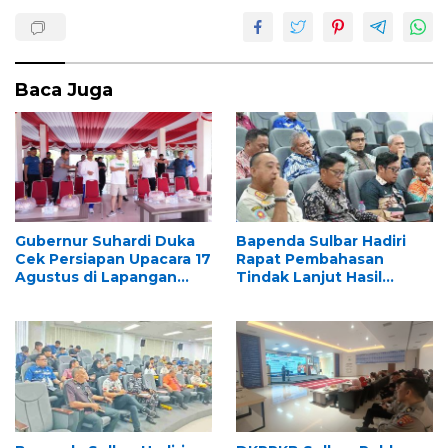
Baca Juga
Gubernur Suhardi Duka
Bapenda Sulbar Hadiri
Cek Persiapan Upacara 17
Rapat Pembahasan
Agustus di Lapangan
Tindak Lanjut Hasil
Ahmad Kirang, Capai 80
Pemeriksaan BPK RI,
Persen
Dukung Percepatan
Penyelesaian
Rekomendasi