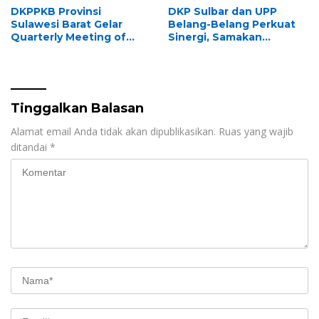
DKPPKB Provinsi
DKP Sulbar dan UPP
Sulawesi Barat Gelar
Belang-Belang Perkuat
Quarterly Meeting of
Sinergi, Samakan
CoC/SUFA at District
Persepsi Penegakan
Level di Polewali Mandar
Aturan Pemanfaatan
Ruang Laut
Tinggalkan Balasan
Alamat email Anda tidak akan dipublikasikan.
Ruas yang wajib
ditandai
*