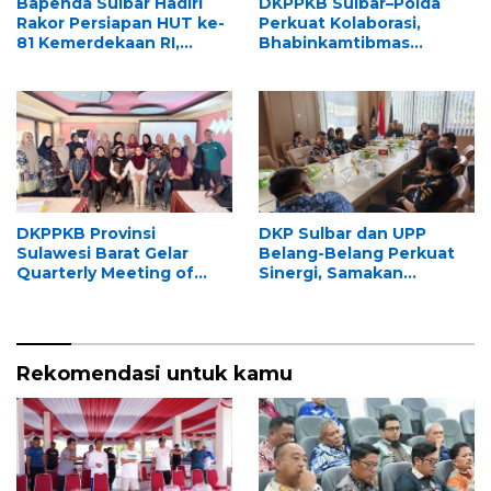
Bapenda Sulbar Hadiri
DKPPKB Sulbar–Polda
Rakor Persiapan HUT ke-
Perkuat Kolaborasi,
81 Kemerdekaan RI,
Bhabinkamtibmas
Matangkan Kesiapan
Didorong Jadi Garda
Upacara Tingkat Provinsi
Terdepan
Sulawesi Barat
Penanggulangan TBC
DKPPKB Provinsi
DKP Sulbar dan UPP
Sulawesi Barat Gelar
Belang-Belang Perkuat
Quarterly Meeting of
Sinergi, Samakan
CoC/SUFA at District
Persepsi Penegakan
Level di Polewali Mandar
Aturan Pemanfaatan
Ruang Laut
Rekomendasi untuk kamu