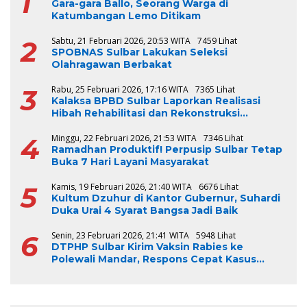
1
Gara-gara Ballo, Seorang Warga di
Katumbangan Lemo Ditikam
2
Sabtu, 21 Februari 2026, 20:53 WITA
7459 Lihat
SPOBNAS Sulbar Lakukan Seleksi
Olahragawan Berbakat
3
Rabu, 25 Februari 2026, 17:16 WITA
7365 Lihat
Kalaksa BPBD Sulbar Laporkan Realisasi
Hibah Rehabilitasi dan Rekonstruksi
Triwulan V TA 2024-2025, Capai 100 Persen
4
Minggu, 22 Februari 2026, 21:53 WITA
7346 Lihat
Ramadhan Produktif! Perpusip Sulbar Tetap
Buka 7 Hari Layani Masyarakat
5
Kamis, 19 Februari 2026, 21:40 WITA
6676 Lihat
Kultum Dzuhur di Kantor Gubernur, Suhardi
Duka Urai 4 Syarat Bangsa Jadi Baik
6
Senin, 23 Februari 2026, 21:41 WITA
5948 Lihat
DTPHP Sulbar Kirim Vaksin Rabies ke
Polewali Mandar, Respons Cepat Kasus
Gigitan Anjing