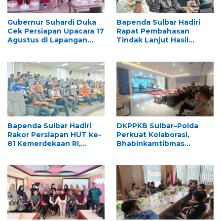
Gubernur Suhardi Duka
Bapenda Sulbar Hadiri
Cek Persiapan Upacara 17
Rapat Pembahasan
Agustus di Lapangan
Tindak Lanjut Hasil
Ahmad Kirang, Capai 80
Pemeriksaan BPK RI,
Persen
Dukung Percepatan
Penyelesaian
Rekomendasi
Bapenda Sulbar Hadiri
DKPPKB Sulbar–Polda
Rakor Persiapan HUT ke-
Perkuat Kolaborasi,
81 Kemerdekaan RI,
Bhabinkamtibmas
Matangkan Kesiapan
Didorong Jadi Garda
Upacara Tingkat Provinsi
Terdepan
Sulawesi Barat
Penanggulangan TBC