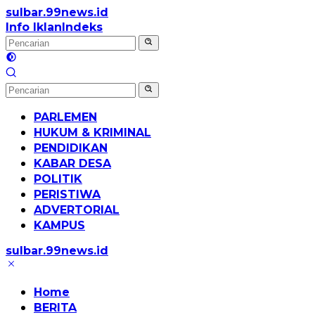
Langsung
sulbar.99news.id
Terbaik
ke
Info Iklan
Indeks
Terbaik
konten
PARLEMEN
HUKUM & KRIMINAL
PENDIDIKAN
KABAR DESA
POLITIK
PERISTIWA
ADVERTORIAL
KAMPUS
sulbar.99news.id
Terbaik
Terbaik
Home
BERITA