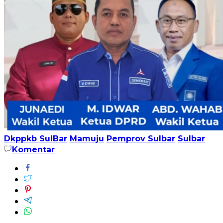
Dkppkb SulBar
Mamuju
Pemprov Sulbar
Sulbar
Komentar