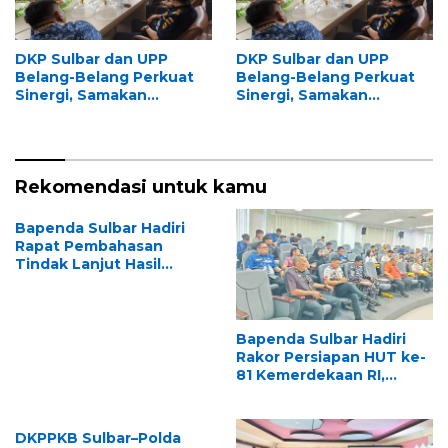
DKP Sulbar dan UPP
DKP Sulbar dan UPP
Belang-Belang Perkuat
Belang-Belang Perkuat
Sinergi, Samakan
Sinergi, Samakan
Persepsi Penegakan
Persepsi Penegakan
Aturan Pemanfaatan
Aturan Pemanfaatan
Ruang Laut
Ruang Laut
Rekomendasi untuk kamu
Bapenda Sulbar Hadiri
Rapat Pembahasan
Tindak Lanjut Hasil
Pemeriksaan BPK RI,
Dukung Percepatan
Penyelesaian
Rekomendasi
Bapenda Sulbar Hadiri
Rakor Persiapan HUT ke-
81 Kemerdekaan RI,
Matangkan Kesiapan
Upacara Tingkat Provinsi
Sulawesi Barat
DKPPKB Sulbar–Polda