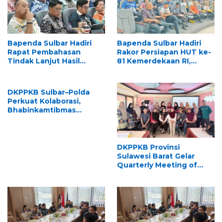
Bapenda Sulbar Hadiri
Bapenda Sulbar Hadiri
Rapat Pembahasan
Rakor Persiapan HUT ke-
Tindak Lanjut Hasil
81 Kemerdekaan RI,
Pemeriksaan BPK RI,
Matangkan Kesiapan
Dukung Percepatan
Upacara Tingkat Provinsi
Penyelesaian
Sulawesi Barat
DKPPKB Sulbar–Polda
Rekomendasi
Perkuat Kolaborasi,
Bhabinkamtibmas
Didorong Jadi Garda
Terdepan
Penanggulangan TBC
DKPPKB Provinsi
Sulawesi Barat Gelar
Quarterly Meeting of
CoC/SUFA at District
Level di Polewali Mandar