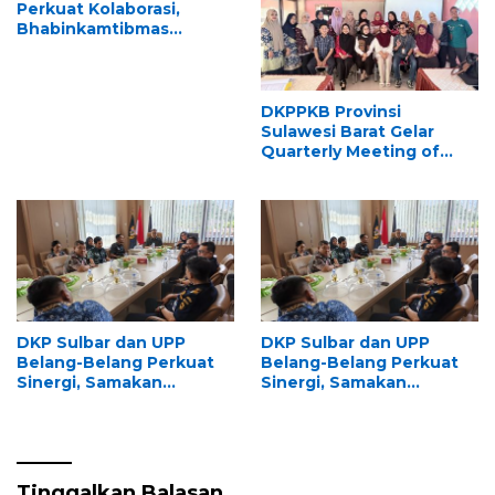
Perkuat Kolaborasi,
Bhabinkamtibmas
Didorong Jadi Garda
Terdepan
Penanggulangan TBC
DKPPKB Provinsi
Sulawesi Barat Gelar
Quarterly Meeting of
CoC/SUFA at District
Level di Polewali Mandar
DKP Sulbar dan UPP
DKP Sulbar dan UPP
Belang-Belang Perkuat
Belang-Belang Perkuat
Sinergi, Samakan
Sinergi, Samakan
Persepsi Penegakan
Persepsi Penegakan
Aturan Pemanfaatan
Aturan Pemanfaatan
Ruang Laut
Ruang Laut
Tinggalkan Balasan