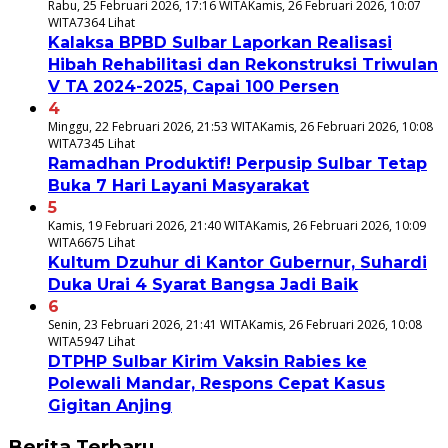
Rabu, 25 Februari 2026, 17:16 WITA
Kamis, 26 Februari 2026, 10:07
WITA
7364 Lihat
Kalaksa BPBD Sulbar Laporkan Realisasi
Hibah Rehabilitasi dan Rekonstruksi Triwulan
V TA 2024-2025, Capai 100 Persen
4
Minggu, 22 Februari 2026, 21:53 WITA
Kamis, 26 Februari 2026, 10:08
WITA
7345 Lihat
Ramadhan Produktif! Perpusip Sulbar Tetap
Buka 7 Hari Layani Masyarakat
5
Kamis, 19 Februari 2026, 21:40 WITA
Kamis, 26 Februari 2026, 10:09
WITA
6675 Lihat
Kultum Dzuhur di Kantor Gubernur, Suhardi
Duka Urai 4 Syarat Bangsa Jadi Baik
6
Senin, 23 Februari 2026, 21:41 WITA
Kamis, 26 Februari 2026, 10:08
WITA
5947 Lihat
DTPHP Sulbar Kirim Vaksin Rabies ke
Polewali Mandar, Respons Cepat Kasus
Gigitan Anjing
Berita Terbaru