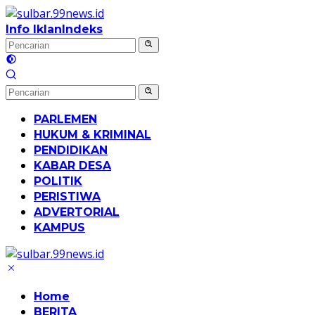
Langsung
ke
Info Iklan
Indeks
konten
PARLEMEN
HUKUM & KRIMINAL
PENDIDIKAN
KABAR DESA
POLITIK
PERISTIWA
ADVERTORIAL
KAMPUS
Home
BERITA