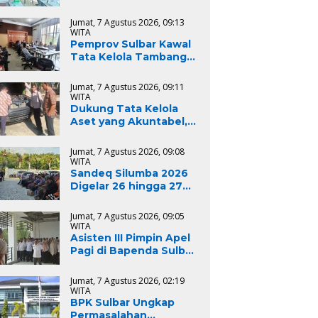
Sulbar Tekankan
Kepatuhan Regulasi
Jumat, 7 Agustus 2026, 09:13
dan Kelestarian
WITA
Lingkungan
Pemprov Sulbar Kawal
Tata Kelola Tambang
Pasir Laut, Kabid
Minerba Pimpin Rapat
Jumat, 7 Agustus 2026, 09:11
RKAB PT. Kulaka Jaya
WITA
Perkasa
Dukung Tata Kelola
Aset yang Akuntabel,
Dinas PUPR Sulbar Ikuti
Pemeriksaan Fisik BMD
Jumat, 7 Agustus 2026, 09:08
untuk Persiapan
WITA
Lelang dan
Sandeq Silumba 2026
Penghapusan
Digelar 26 hingga 27
September, Rangkaian
HUT Sulbar
Jumat, 7 Agustus 2026, 09:05
WITA
Asisten III Pimpin Apel
Pagi di Bapenda Sulbar,
Tekankan Disiplin
Aparatur Sipil Negara
Jumat, 7 Agustus 2026, 02:19
WITA
BPK Sulbar Ungkap
Permasalahan