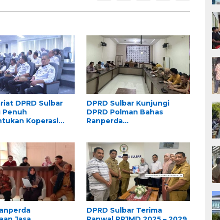
riat DPRD Sulbar
DPRD Sulbar Kunjungi
 Penuh
DPRD Polman Bahas
tukan Koperasi
Ranperda
anca Daya”
Penyelenggaraan
Perpustakaan
Ranperda
DPRD Sulbar Terima
aan Jasa
Ranwal RPJMD 2025 – 2029