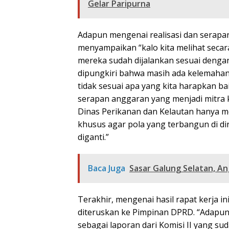
Gelar Paripurna
Adapun mengenai realisasi dan serapan
menyampaikan “kalo kita melihat seca
mereka sudah dijalankan sesuai denga
dipungkiri bahwa masih ada kelemahan
tidak sesuai apa yang kita harapkan bai
serapan anggaran yang menjadi mitra k
Dinas Perikanan dan Kelautan hanya me
khusus agar pola yang terbangun di din
diganti.”
Baca Juga
Sasar Galung Selatan, An
Terakhir, mengenai hasil rapat kerja in
diteruskan ke Pimpinan DPRD. “Adapun
sebagai laporan dari Komisi II yang su