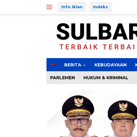
Langsung
Info Iklan
Indeks
ke
konten
H
BERITA
KEBUDAYAAN
o
m
PARLEMEN
HUKUM & KRIMINAL
e