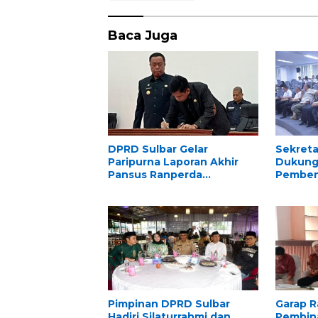
Baca Juga
DPRD Sulbar Gelar
Sekreta
Paripurna Laporan Akhir
Dukung
Pansus Ranperda
Pemben
Perpustakaan
ASN “P
Pimpinan DPRD Sulbar
Garap 
Hadiri Silaturrahmi dan
Pembin