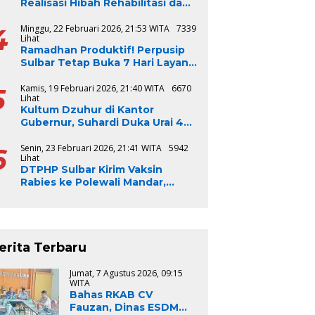
Realisasi Hibah Rehabilitasi dan
Rekonstruksi Triwulan V TA
2024-2025, Capai 100 Persen
4
Minggu, 22 Februari 2026, 21:53 WITA
7339
Lihat
Ramadhan Produktif! Perpusip
Sulbar Tetap Buka 7 Hari Layani
Masyarakat
5
Kamis, 19 Februari 2026, 21:40 WITA
6670
Lihat
Kultum Dzuhur di Kantor
Gubernur, Suhardi Duka Urai 4
Syarat Bangsa Jadi Baik
6
Senin, 23 Februari 2026, 21:41 WITA
5942
Lihat
DTPHP Sulbar Kirim Vaksin
Rabies ke Polewali Mandar,
Respons Cepat Kasus Gigitan
Anjing
erita Terbaru
Jumat, 7 Agustus 2026, 09:15
WITA
Bahas RKAB CV
Fauzan, Dinas ESDM