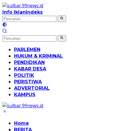
Langsung
ke
Info Iklan
Indeks
konten
PARLEMEN
HUKUM & KRIMINAL
PENDIDIKAN
KABAR DESA
POLITIK
PERISTIWA
ADVERTORIAL
KAMPUS
Home
BERITA