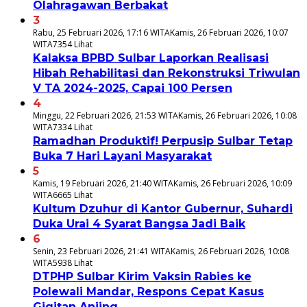
Olahragawan Berbakat
3
Rabu, 25 Februari 2026, 17:16 WITA
Kamis, 26 Februari 2026, 10:07
WITA
7354 Lihat
Kalaksa BPBD Sulbar Laporkan Realisasi
Hibah Rehabilitasi dan Rekonstruksi Triwulan
V TA 2024-2025, Capai 100 Persen
4
Minggu, 22 Februari 2026, 21:53 WITA
Kamis, 26 Februari 2026, 10:08
WITA
7334 Lihat
Ramadhan Produktif! Perpusip Sulbar Tetap
Buka 7 Hari Layani Masyarakat
5
Kamis, 19 Februari 2026, 21:40 WITA
Kamis, 26 Februari 2026, 10:09
WITA
6665 Lihat
Kultum Dzuhur di Kantor Gubernur, Suhardi
Duka Urai 4 Syarat Bangsa Jadi Baik
6
Senin, 23 Februari 2026, 21:41 WITA
Kamis, 26 Februari 2026, 10:08
WITA
5938 Lihat
DTPHP Sulbar Kirim Vaksin Rabies ke
Polewali Mandar, Respons Cepat Kasus
Gigitan Anjing