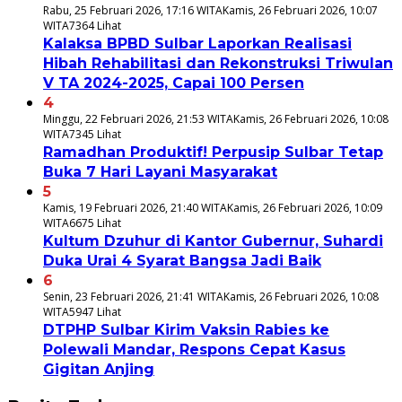
Rabu, 25 Februari 2026, 17:16 WITA
Kamis, 26 Februari 2026, 10:07
WITA
7364 Lihat
Kalaksa BPBD Sulbar Laporkan Realisasi
Hibah Rehabilitasi dan Rekonstruksi Triwulan
V TA 2024-2025, Capai 100 Persen
4
Minggu, 22 Februari 2026, 21:53 WITA
Kamis, 26 Februari 2026, 10:08
WITA
7345 Lihat
Ramadhan Produktif! Perpusip Sulbar Tetap
Buka 7 Hari Layani Masyarakat
5
Kamis, 19 Februari 2026, 21:40 WITA
Kamis, 26 Februari 2026, 10:09
WITA
6675 Lihat
Kultum Dzuhur di Kantor Gubernur, Suhardi
Duka Urai 4 Syarat Bangsa Jadi Baik
6
Senin, 23 Februari 2026, 21:41 WITA
Kamis, 26 Februari 2026, 10:08
WITA
5947 Lihat
DTPHP Sulbar Kirim Vaksin Rabies ke
Polewali Mandar, Respons Cepat Kasus
Gigitan Anjing