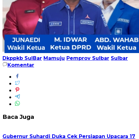
Dkppkb SulBar
Mamuju
Pemprov Sulbar
Sulbar
Komentar
Baca Juga
Gubernur Suhardi Duka Cek Persiapan Upacara 17