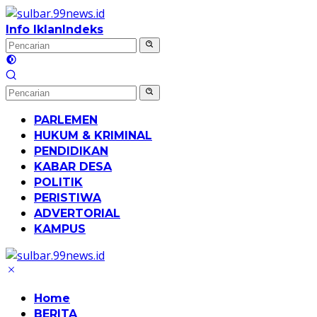
Langsung
ke
Info Iklan
Indeks
konten
PARLEMEN
HUKUM & KRIMINAL
PENDIDIKAN
KABAR DESA
POLITIK
PERISTIWA
ADVERTORIAL
KAMPUS
Home
BERITA