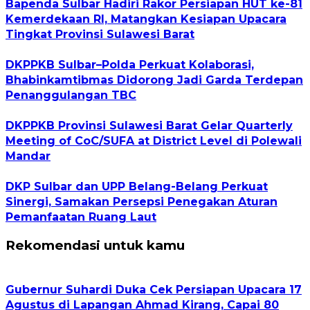
Bapenda Sulbar Hadiri Rakor Persiapan HUT ke-81
Kemerdekaan RI, Matangkan Kesiapan Upacara
Tingkat Provinsi Sulawesi Barat
DKPPKB Sulbar–Polda Perkuat Kolaborasi,
Bhabinkamtibmas Didorong Jadi Garda Terdepan
Penanggulangan TBC
DKPPKB Provinsi Sulawesi Barat Gelar Quarterly
Meeting of CoC/SUFA at District Level di Polewali
Mandar
DKP Sulbar dan UPP Belang-Belang Perkuat
Sinergi, Samakan Persepsi Penegakan Aturan
Pemanfaatan Ruang Laut
Rekomendasi untuk kamu
Gubernur Suhardi Duka Cek Persiapan Upacara 17
Agustus di Lapangan Ahmad Kirang, Capai 80