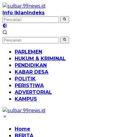
Langsung
ke
Info Iklan
Indeks
konten
PARLEMEN
HUKUM & KRIMINAL
PENDIDIKAN
KABAR DESA
POLITIK
PERISTIWA
ADVERTORIAL
KAMPUS
Home
BERITA