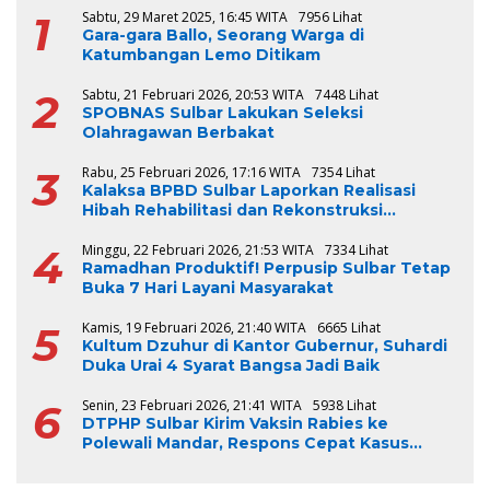
1
Sabtu, 29 Maret 2025, 16:45 WITA
7956 Lihat
Gara-gara Ballo, Seorang Warga di
Katumbangan Lemo Ditikam
2
Sabtu, 21 Februari 2026, 20:53 WITA
7448 Lihat
SPOBNAS Sulbar Lakukan Seleksi
Olahragawan Berbakat
3
Rabu, 25 Februari 2026, 17:16 WITA
7354 Lihat
Kalaksa BPBD Sulbar Laporkan Realisasi
Hibah Rehabilitasi dan Rekonstruksi
Triwulan V TA 2024-2025, Capai 100 Persen
4
Minggu, 22 Februari 2026, 21:53 WITA
7334 Lihat
Ramadhan Produktif! Perpusip Sulbar Tetap
Buka 7 Hari Layani Masyarakat
5
Kamis, 19 Februari 2026, 21:40 WITA
6665 Lihat
Kultum Dzuhur di Kantor Gubernur, Suhardi
Duka Urai 4 Syarat Bangsa Jadi Baik
6
Senin, 23 Februari 2026, 21:41 WITA
5938 Lihat
DTPHP Sulbar Kirim Vaksin Rabies ke
Polewali Mandar, Respons Cepat Kasus
Gigitan Anjing