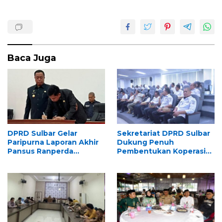
Baca Juga
DPRD Sulbar Gelar
Sekretariat DPRD Sulbar
Paripurna Laporan Akhir
Dukung Penuh
Pansus Ranperda
Pembentukan Koperasi
Perpustakaan
ASN “Panca Daya”