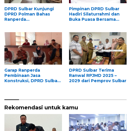
DPRD Sulbar Kunjungi
Pimpinan DPRD Sulbar
DPRD Polman Bahas
Hadiri Silaturrahmi dan
Ranperda
Buka Puasa Bersama
Penyelenggaraan
KAHMI di Mamuju
Perpustakaan
Garap Ranperda
DPRD Sulbar Terima
Pembinaan Jasa
Ranwal RPJMD 2025 –
Konstruksi, DPRD Sulbar
2029 dari Pemprov Sulbar
Studi Banding ke Unhas
Makassar
Rekomendasi untuk kamu