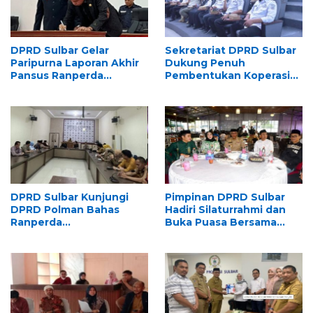
DPRD Sulbar Gelar
Sekretariat DPRD Sulbar
Paripurna Laporan Akhir
Dukung Penuh
Pansus Ranperda
Pembentukan Koperasi
Perpustakaan
ASN “Panca Daya”
DPRD Sulbar Kunjungi
Pimpinan DPRD Sulbar
DPRD Polman Bahas
Hadiri Silaturrahmi dan
Ranperda
Buka Puasa Bersama
Penyelenggaraan
KAHMI di Mamuju
Perpustakaan