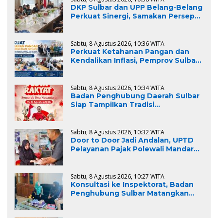
DKP Sulbar dan UPP Belang-Belang
Perkuat Sinergi, Samakan Persepsi
Penegakan Aturan Pemanfaatan
Ruang Laut
Sabtu, 8 Agustus 2026, 10:36 WITA
Perkuat Ketahanan Pangan dan
Kendalikan Inflasi, Pemprov Sulbar
Bangun Sinergi Kerja Sama
Strategis dengan Provinsi Sulawesi
Tengah
Sabtu, 8 Agustus 2026, 10:34 WITA
Badan Penghubung Daerah Sulbar
Siap Tampilkan Tradisi
Mappatamma pada Pawai Budaya
Nusantara TMII
Sabtu, 8 Agustus 2026, 10:32 WITA
Door to Door Jadi Andalan, UPTD
Pelayanan Pajak Polewali Mandar
Bukukan Penerimaan Rp73,95 Juta
dalam Dua Hari
Sabtu, 8 Agustus 2026, 10:27 WITA
Konsultasi ke Inspektorat, Badan
Penghubung Sulbar Matangkan
Penyelesaian Rekomendasi BPK