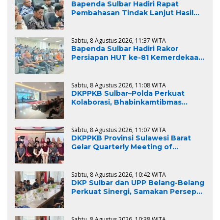
Bapenda Sulbar Hadiri Rapat
Pembahasan Tindak Lanjut Hasil
Pemeriksaan BPK RI, Dukung
Percepatan Penyelesaian
Rekomendasi
Sabtu, 8 Agustus 2026, 11:37 WITA
Bapenda Sulbar Hadiri Rakor
Persiapan HUT ke-81 Kemerdekaan
RI, Matangkan Kesiapan Upacara
Tingkat Provinsi Sulawesi Barat
Sabtu, 8 Agustus 2026, 11:08 WITA
DKPPKB Sulbar–Polda Perkuat
Kolaborasi, Bhabinkamtibmas
Didorong Jadi Garda Terdepan
Penanggulangan TBC
Sabtu, 8 Agustus 2026, 11:07 WITA
DKPPKB Provinsi Sulawesi Barat
Gelar Quarterly Meeting of
CoC/SUFA at District Level di
Polewali Mandar
Sabtu, 8 Agustus 2026, 10:42 WITA
DKP Sulbar dan UPP Belang-Belang
Perkuat Sinergi, Samakan Persepsi
Penegakan Aturan Pemanfaatan
Ruang Laut
Sabtu, 8 Agustus 2026, 10:38 WITA