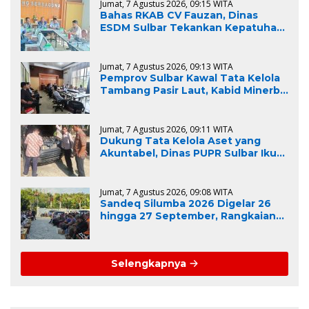
Jumat, 7 Agustus 2026, 09:15 WITA
Bahas RKAB CV Fauzan, Dinas
ESDM Sulbar Tekankan Kepatuhan
Regulasi dan Kelestarian
Lingkungan
Jumat, 7 Agustus 2026, 09:13 WITA
Pemprov Sulbar Kawal Tata Kelola
Tambang Pasir Laut, Kabid Minerba
Pimpin Rapat RKAB PT. Kulaka Jaya
Perkasa
Jumat, 7 Agustus 2026, 09:11 WITA
Dukung Tata Kelola Aset yang
Akuntabel, Dinas PUPR Sulbar Ikuti
Pemeriksaan Fisik BMD untuk
Persiapan Lelang dan
Penghapusan
Jumat, 7 Agustus 2026, 09:08 WITA
Sandeq Silumba 2026 Digelar 26
hingga 27 September, Rangkaian
HUT Sulbar
Selengkapnya