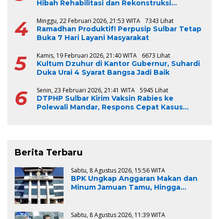
Hibah Rehabilitasi dan Rekonstruksi
Triwulan V TA 2024-2025, Capai 100 Persen
4
Minggu, 22 Februari 2026, 21:53 WITA
7343 Lihat
Ramadhan Produktif! Perpusip Sulbar Tetap
Buka 7 Hari Layani Masyarakat
5
Kamis, 19 Februari 2026, 21:40 WITA
6673 Lihat
Kultum Dzuhur di Kantor Gubernur, Suhardi
Duka Urai 4 Syarat Bangsa Jadi Baik
6
Senin, 23 Februari 2026, 21:41 WITA
5945 Lihat
DTPHP Sulbar Kirim Vaksin Rabies ke
Polewali Mandar, Respons Cepat Kasus
Gigitan Anjing
Berita Terbaru
Sabtu, 8 Agustus 2026, 15:56 WITA
BPK Ungkap Anggaran Makan dan
Minum Jamuan Tamu, Hingga
Aktivitas Lapangan Pemprov Sulsel
Kemahalan Harga sebesar Rp.967
Juta
Sabtu, 8 Agustus 2026, 11:39 WITA