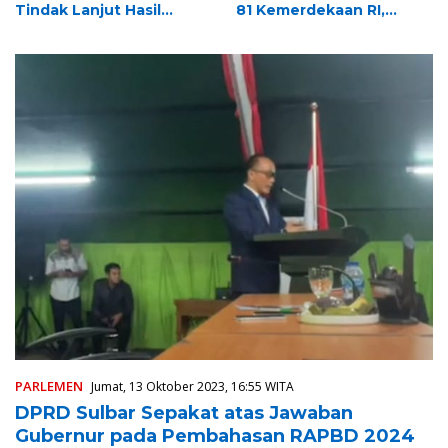
Tindak Lanjut Hasil
81 Kemerdekaan RI,
Pemeriksaan BPK RI,
Matangkan Kesiapan
Dukung Percepatan
Upacara Tingkat Provinsi
Penyelesaian
Sulawesi Barat
Rekomendasi
PARLEMEN
Jumat, 13 Oktober 2023, 16:55 WITA
DPRD Sulbar Sepakat atas Jawaban
Gubernur pada Pembahasan RAPBD 2024