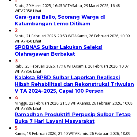
1
Sabtu, 29 Maret 2025, 16:45 WITA
Sabtu, 29 Maret 2025, 16:48
WITA
7958 Lihat
Gara-gara Ballo, Seorang Warga di
Katumbangan Lemo Ditikam
2
Sabtu, 21 Februari 2026, 20:53 WITA
Kamis, 26 Februari 2026, 10:09
WITA
7450 Lihat
SPOBNAS Sulbar Lakukan Seleksi
Olahragawan Berbakat
3
Rabu, 25 Februari 2026, 17:16 WITA
Kamis, 26 Februari 2026, 10:07
WITA
7356 Lihat
Kalaksa BPBD Sulbar Laporkan Realisasi
Hibah Rehabilitasi dan Rekonstruksi Triwulan
V TA 2024-2025, Capai 100 Persen
4
Minggu, 22 Februari 2026, 21:53 WITA
Kamis, 26 Februari 2026, 10:08
WITA
7336 Lihat
Ramadhan Produktif! Perpusip Sulbar Tetap
Buka 7 Hari Layani Masyarakat
5
Kamis, 19 Februari 2026, 21:40 WITA
Kamis, 26 Februari 2026, 10:09