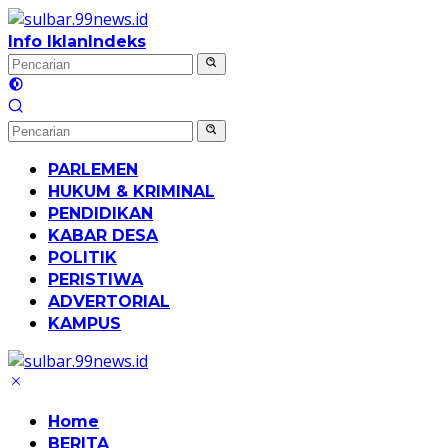
Langsung
ke
Info Iklan
Indeks
konten
PARLEMEN
HUKUM & KRIMINAL
PENDIDIKAN
KABAR DESA
POLITIK
PERISTIWA
ADVERTORIAL
KAMPUS
Home
BERITA