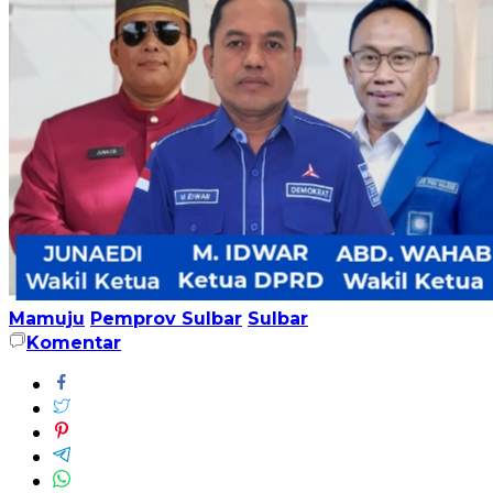
Mamuju
Pemprov Sulbar
Sulbar
Komentar