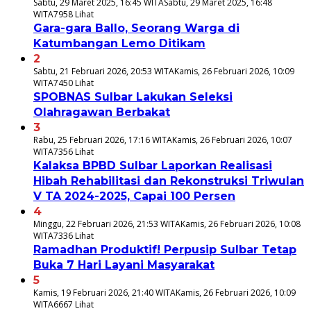
Sabtu, 29 Maret 2025, 16:45 WITA
Sabtu, 29 Maret 2025, 16:48
WITA
7958 Lihat
Gara-gara Ballo, Seorang Warga di
Katumbangan Lemo Ditikam
2
Sabtu, 21 Februari 2026, 20:53 WITA
Kamis, 26 Februari 2026, 10:09
WITA
7450 Lihat
SPOBNAS Sulbar Lakukan Seleksi
Olahragawan Berbakat
3
Rabu, 25 Februari 2026, 17:16 WITA
Kamis, 26 Februari 2026, 10:07
WITA
7356 Lihat
Kalaksa BPBD Sulbar Laporkan Realisasi
Hibah Rehabilitasi dan Rekonstruksi Triwulan
V TA 2024-2025, Capai 100 Persen
4
Minggu, 22 Februari 2026, 21:53 WITA
Kamis, 26 Februari 2026, 10:08
WITA
7336 Lihat
Ramadhan Produktif! Perpusip Sulbar Tetap
Buka 7 Hari Layani Masyarakat
5
Kamis, 19 Februari 2026, 21:40 WITA
Kamis, 26 Februari 2026, 10:09
WITA
6667 Lihat