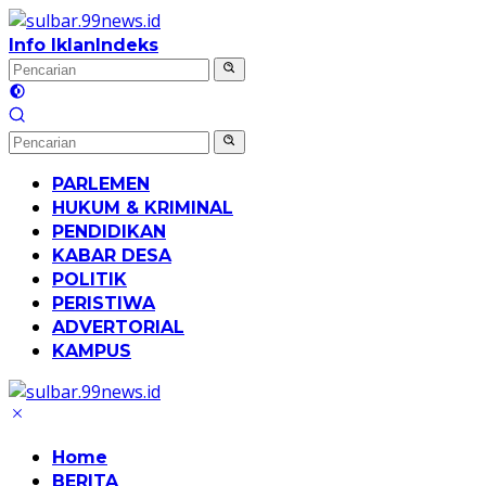
Langsung
ke
Info Iklan
Indeks
konten
PARLEMEN
HUKUM & KRIMINAL
PENDIDIKAN
KABAR DESA
POLITIK
PERISTIWA
ADVERTORIAL
KAMPUS
Home
BERITA