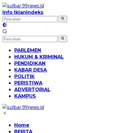
Langsung
ke
Info Iklan
Indeks
konten
PARLEMEN
HUKUM & KRIMINAL
PENDIDIKAN
KABAR DESA
POLITIK
PERISTIWA
ADVERTORIAL
KAMPUS
Home
BERITA