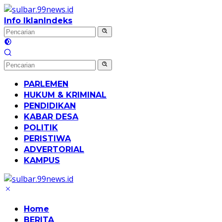
Langsung
ke
Info Iklan
Indeks
konten
PARLEMEN
HUKUM & KRIMINAL
PENDIDIKAN
KABAR DESA
POLITIK
PERISTIWA
ADVERTORIAL
KAMPUS
Home
BERITA