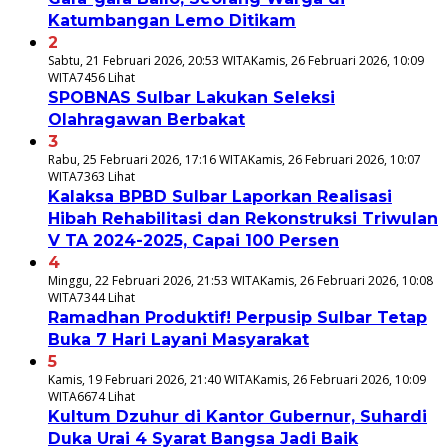
Katumbangan Lemo Ditikam
2
Sabtu, 21 Februari 2026, 20:53 WITA
Kamis, 26 Februari 2026, 10:09
WITA
7456 Lihat
SPOBNAS Sulbar Lakukan Seleksi
Olahragawan Berbakat
3
Rabu, 25 Februari 2026, 17:16 WITA
Kamis, 26 Februari 2026, 10:07
WITA
7363 Lihat
Kalaksa BPBD Sulbar Laporkan Realisasi
Hibah Rehabilitasi dan Rekonstruksi Triwulan
V TA 2024-2025, Capai 100 Persen
4
Minggu, 22 Februari 2026, 21:53 WITA
Kamis, 26 Februari 2026, 10:08
WITA
7344 Lihat
Ramadhan Produktif! Perpusip Sulbar Tetap
Buka 7 Hari Layani Masyarakat
5
Kamis, 19 Februari 2026, 21:40 WITA
Kamis, 26 Februari 2026, 10:09
WITA
6674 Lihat
Kultum Dzuhur di Kantor Gubernur, Suhardi
Duka Urai 4 Syarat Bangsa Jadi Baik