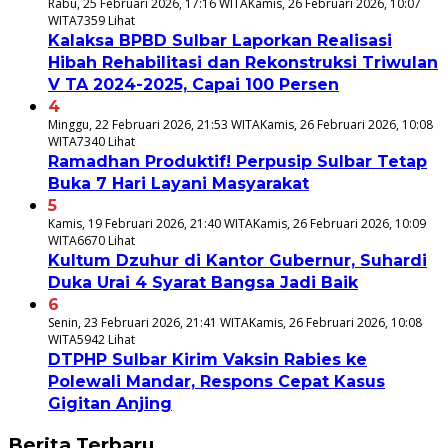
Rabu, 25 Februari 2026, 17:16 WITA
Kamis, 26 Februari 2026, 10:07
WITA
7359 Lihat
Kalaksa BPBD Sulbar Laporkan Realisasi
Hibah Rehabilitasi dan Rekonstruksi Triwulan
V TA 2024-2025, Capai 100 Persen
4
Minggu, 22 Februari 2026, 21:53 WITA
Kamis, 26 Februari 2026, 10:08
WITA
7340 Lihat
Ramadhan Produktif! Perpusip Sulbar Tetap
Buka 7 Hari Layani Masyarakat
5
Kamis, 19 Februari 2026, 21:40 WITA
Kamis, 26 Februari 2026, 10:09
WITA
6670 Lihat
Kultum Dzuhur di Kantor Gubernur, Suhardi
Duka Urai 4 Syarat Bangsa Jadi Baik
6
Senin, 23 Februari 2026, 21:41 WITA
Kamis, 26 Februari 2026, 10:08
WITA
5942 Lihat
DTPHP Sulbar Kirim Vaksin Rabies ke
Polewali Mandar, Respons Cepat Kasus
Gigitan Anjing
Berita Terbaru