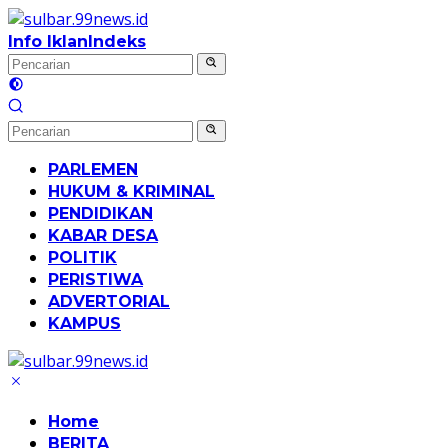
Langsung
ke
Info Iklan
Indeks
konten
PARLEMEN
HUKUM & KRIMINAL
PENDIDIKAN
KABAR DESA
POLITIK
PERISTIWA
ADVERTORIAL
KAMPUS
Home
BERITA