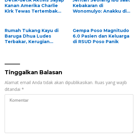
Kanan Amerika Charlie
Kebakaran di
Kirk Tewas Tertembak
Wonomulyo: Anakku di
saat Debat di Kampus
Dalam
Rumah Tukang Kayu di
Gempa Poso Magnitudo
Baruga Dhua Ludes
6.0 Pasien dan Keluarga
Terbakar, Kerugian
di RSUD Poso Panik
Ditaksir Puluhan Juta
Rupiah
Tinggalkan Balasan
Alamat email Anda tidak akan dipublikasikan.
Ruas yang wajib
ditandai
*