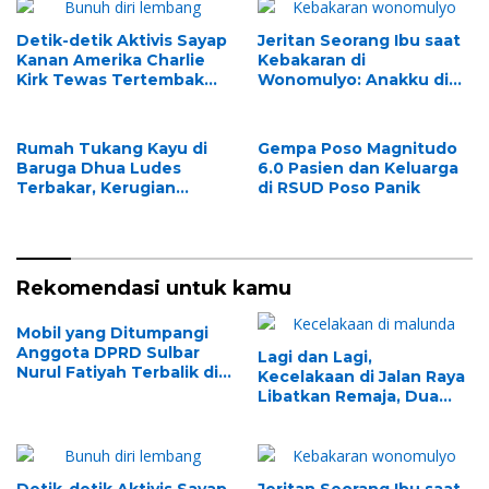
Detik-detik Aktivis Sayap
Jeritan Seorang Ibu saat
Kanan Amerika Charlie
Kebakaran di
Kirk Tewas Tertembak
Wonomulyo: Anakku di
saat Debat di Kampus
Dalam
Rumah Tukang Kayu di
Gempa Poso Magnitudo
Baruga Dhua Ludes
6.0 Pasien dan Keluarga
Terbakar, Kerugian
di RSUD Poso Panik
Ditaksir Puluhan Juta
Rupiah
Rekomendasi untuk kamu
Mobil yang Ditumpangi
Anggota DPRD Sulbar
Lagi dan Lagi,
Nurul Fatiyah Terbalik di
Kecelakaan di Jalan Raya
Malunda, Begini Kondisi
Libatkan Remaja, Dua
Korban
Pria di Malunda Luka
Berat
Detik-detik Aktivis Sayap
Jeritan Seorang Ibu saat