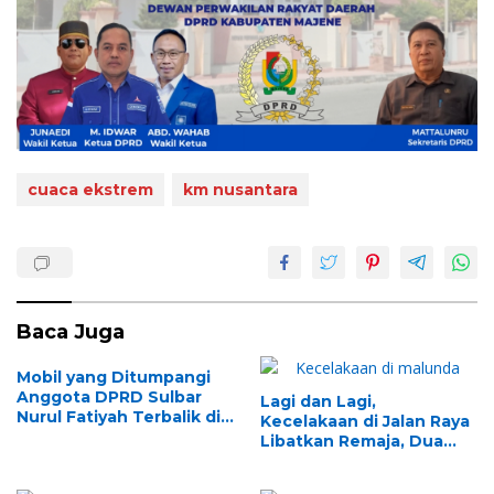
cuaca ekstrem
km nusantara
Baca Juga
Mobil yang Ditumpangi
Anggota DPRD Sulbar
Lagi dan Lagi,
Nurul Fatiyah Terbalik di
Kecelakaan di Jalan Raya
Malunda, Begini Kondisi
Libatkan Remaja, Dua
Korban
Pria di Malunda Luka
Berat