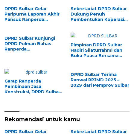
DPRD Sulbar Gelar
Sekretariat DPRD Sulbar
Paripurna Laporan Akhir
Dukung Penuh
Pansus Ranperda
Pembentukan Koperasi
Perpustakaan
ASN “Panca Daya”
DPRD Sulbar Kunjungi
DPRD Polman Bahas
Pimpinan DPRD Sulbar
Ranperda
Hadiri Silaturrahmi dan
Penyelenggaraan
Buka Puasa Bersama
Perpustakaan
KAHMI di Mamuju
DPRD Sulbar Terima
Ranwal RPJMD 2025 –
Garap Ranperda
2029 dari Pemprov Sulbar
Pembinaan Jasa
Konstruksi, DPRD Sulbar
Studi Banding ke Unhas
Makassar
Rekomendasi untuk kamu
DPRD Sulbar Gelar
Sekretariat DPRD Sulbar