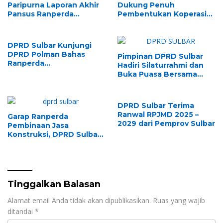
Paripurna Laporan Akhir
Dukung Penuh
Pansus Ranperda
Pembentukan Koperasi
Perpustakaan
ASN “Panca Daya”
DPRD Sulbar Kunjungi
DPRD Polman Bahas
Pimpinan DPRD Sulbar
Ranperda
Hadiri Silaturrahmi dan
Penyelenggaraan
Buka Puasa Bersama
Perpustakaan
KAHMI di Mamuju
DPRD Sulbar Terima
Ranwal RPJMD 2025 –
Garap Ranperda
2029 dari Pemprov Sulbar
Pembinaan Jasa
Konstruksi, DPRD Sulbar
Studi Banding ke Unhas
Makassar
Tinggalkan Balasan
Alamat email Anda tidak akan dipublikasikan.
Ruas yang wajib
ditandai
*