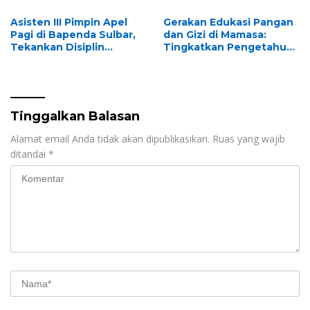
untuk Persiapan Lelang
dan Penghapusan
Asisten III Pimpin Apel
Gerakan Edukasi Pangan
Pagi di Bapenda Sulbar,
dan Gizi di Mamasa:
Tekankan Disiplin
Tingkatkan Pengetahuan
Aparatur Sipil Negara
dan Keterampilan
Keluarga dalam
Pemenuhan Gizi
Tinggalkan Balasan
Alamat email Anda tidak akan dipublikasikan.
Ruas yang wajib
ditandai
*