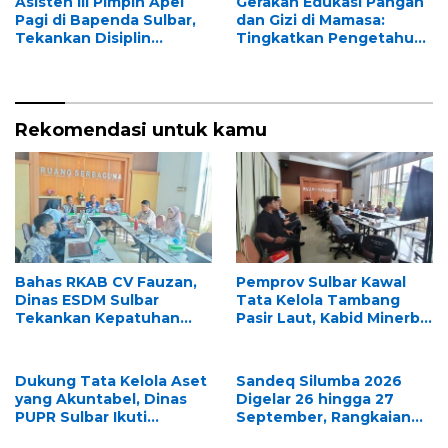
Asisten III Pimpin Apel
Gerakan Edukasi Pangan
Pagi di Bapenda Sulbar,
dan Gizi di Mamasa:
Tekankan Disiplin
Tingkatkan Pengetahuan
Aparatur Sipil Negara
dan Keterampilan
Keluarga dalam
Pemenuhan Gizi
Rekomendasi untuk kamu
Bahas RKAB CV Fauzan,
Pemprov Sulbar Kawal
Dinas ESDM Sulbar
Tata Kelola Tambang
Tekankan Kepatuhan
Pasir Laut, Kabid Minerba
Regulasi dan Kelestarian
Pimpin Rapat RKAB PT.
Lingkungan
Kulaka Jaya Perkasa
Dukung Tata Kelola Aset
Sandeq Silumba 2026
yang Akuntabel, Dinas
Digelar 26 hingga 27
PUPR Sulbar Ikuti
September, Rangkaian
Pemeriksaan Fisik BMD
HUT Sulbar