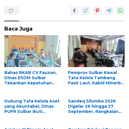
Baca Juga
Bahas RKAB CV Fauzan,
Pemprov Sulbar Kawal
Dinas ESDM Sulbar
Tata Kelola Tambang
Tekankan Kepatuhan
Pasir Laut, Kabid Minerba
Regulasi dan Kelestarian
Pimpin Rapat RKAB PT.
Lingkungan
Kulaka Jaya Perkasa
Dukung Tata Kelola Aset
Sandeq Silumba 2026
yang Akuntabel, Dinas
Digelar 26 hingga 27
PUPR Sulbar Ikuti
September, Rangkaian
Pemeriksaan Fisik BMD
HUT Sulbar
untuk Persiapan Lelang
dan Penghapusan