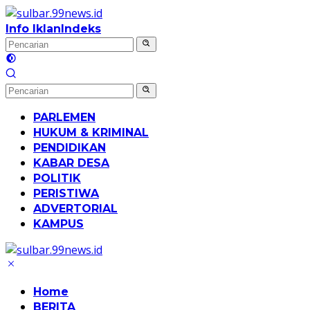
Langsung
ke
Info Iklan
Indeks
konten
PARLEMEN
HUKUM & KRIMINAL
PENDIDIKAN
KABAR DESA
POLITIK
PERISTIWA
ADVERTORIAL
KAMPUS
Home
BERITA