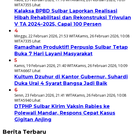
WITA
7355 Lihat
Kalaksa BPBD Sulbar Laporkan Realisasi
Hibah Rehabilitasi dan Rekonstruksi Triwulan
V TA 2024-2025, Capai 100 Persen
4
Minggu, 22 Februari 2026, 21:53 WITA
Kamis, 26 Februari 2026, 10:08
WITA
7335 Lihat
Ramadhan Produktif! Perpusip Sulbar Tetap
Buka 7 Hari Layani Masyarakat
5
Kamis, 19 Februari 2026, 21:40 WITA
Kamis, 26 Februari 2026, 10:09
WITA
6667 Lihat
Kultum Dzuhur di Kantor Gubernur, Suhardi
Duka Urai 4 Syarat Bangsa Jadi Baik
6
Senin, 23 Februari 2026, 21:41 WITA
Kamis, 26 Februari 2026, 10:08
WITA
5940 Lihat
DTPHP Sulbar Kirim Vaksin Rabies ke
Polewali Mandar, Respons Cepat Kasus
Gigitan Anjing
Berita Terbaru