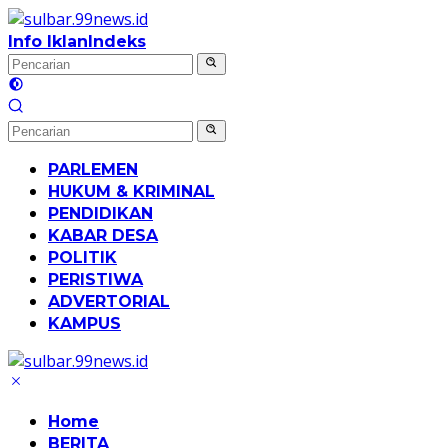
Langsung
ke
Info Iklan
Indeks
konten
PARLEMEN
HUKUM & KRIMINAL
PENDIDIKAN
KABAR DESA
POLITIK
PERISTIWA
ADVERTORIAL
KAMPUS
Home
BERITA