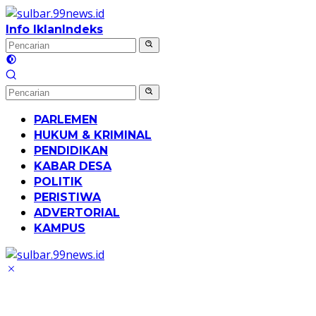
Langsung
ke
Info Iklan
Indeks
konten
PARLEMEN
HUKUM & KRIMINAL
PENDIDIKAN
KABAR DESA
POLITIK
PERISTIWA
ADVERTORIAL
KAMPUS