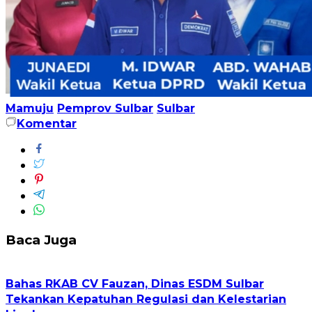
Mamuju
Pemprov Sulbar
Sulbar
Komentar
Baca Juga
Bahas RKAB CV Fauzan, Dinas ESDM Sulbar
Tekankan Kepatuhan Regulasi dan Kelestarian