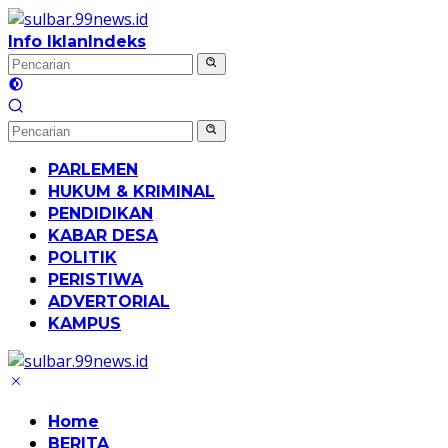
Langsung
ke
Info Iklan
Indeks
konten
PARLEMEN
HUKUM & KRIMINAL
PENDIDIKAN
KABAR DESA
POLITIK
PERISTIWA
ADVERTORIAL
KAMPUS
Home
BERITA