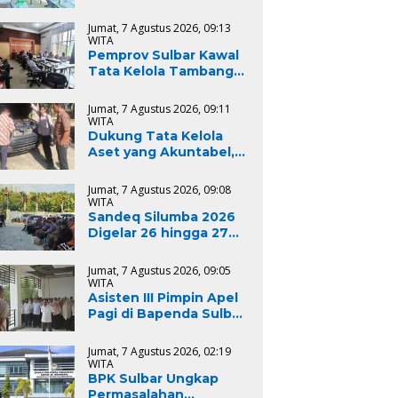
Sulbar Tekankan
Kepatuhan Regulasi
Jumat, 7 Agustus 2026, 09:13
dan Kelestarian
WITA
Lingkungan
Pemprov Sulbar Kawal
Tata Kelola Tambang
Pasir Laut, Kabid
Minerba Pimpin Rapat
Jumat, 7 Agustus 2026, 09:11
RKAB PT. Kulaka Jaya
WITA
Perkasa
Dukung Tata Kelola
Aset yang Akuntabel,
Dinas PUPR Sulbar Ikuti
Pemeriksaan Fisik BMD
Jumat, 7 Agustus 2026, 09:08
untuk Persiapan
WITA
Lelang dan
Sandeq Silumba 2026
Penghapusan
Digelar 26 hingga 27
September, Rangkaian
HUT Sulbar
Jumat, 7 Agustus 2026, 09:05
WITA
Asisten III Pimpin Apel
Pagi di Bapenda Sulbar,
Tekankan Disiplin
Aparatur Sipil Negara
Jumat, 7 Agustus 2026, 02:19
WITA
BPK Sulbar Ungkap
Permasalahan