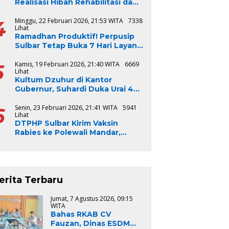
Realisasi Hibah Rehabilitasi dan
Rekonstruksi Triwulan V TA
2024-2025, Capai 100 Persen
4
Minggu, 22 Februari 2026, 21:53 WITA
7338
Lihat
Ramadhan Produktif! Perpusip
Sulbar Tetap Buka 7 Hari Layani
Masyarakat
5
Kamis, 19 Februari 2026, 21:40 WITA
6669
Lihat
Kultum Dzuhur di Kantor
Gubernur, Suhardi Duka Urai 4
Syarat Bangsa Jadi Baik
6
Senin, 23 Februari 2026, 21:41 WITA
5941
Lihat
DTPHP Sulbar Kirim Vaksin
Rabies ke Polewali Mandar,
Respons Cepat Kasus Gigitan
Anjing
erita Terbaru
Jumat, 7 Agustus 2026, 09:15
WITA
Bahas RKAB CV
Fauzan, Dinas ESDM