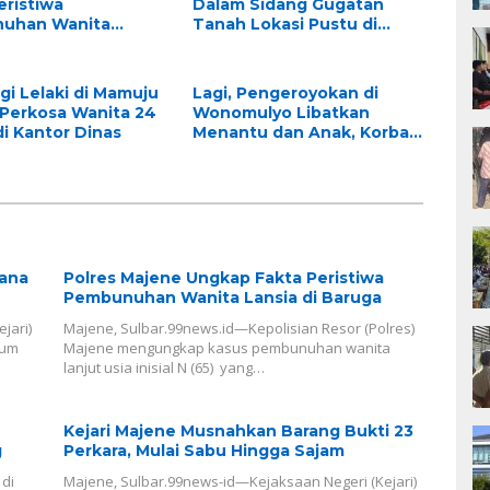
eristiwa
Dalam Sidang Gugatan
uhan Wanita
Tanah Lokasi Pustu di
di Baruga
Lutang
gi Lelaki di Mamuju
Lagi, Pengeroyokan di
Perkosa Wanita 24
Wonomulyo Libatkan
i Kantor Dinas
Menantu dan Anak, Korban
Alami Kepala Pecah Akibat
Hantaman Balok
dana
Polres Majene Ungkap Fakta Peristiwa
Pembunuhan Wanita Lansia di Baruga
jari)
Majene, Sulbar.99news.id—Kepolisian Resor (Polres)
mum
Majene mengungkap kasus pembunuhan wanita
lanjut usia inisial N (65) yang…
Kejari Majene Musnahkan Barang Bukti 23
g
Perkara, Mulai Sabu Hingga Sajam
di
Majene, Sulbar.99news-id—Kejaksaan Negeri (Kejari)