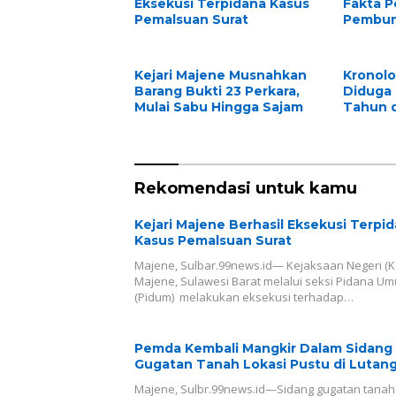
Eksekusi Terpidana Kasus
Fakta P
Pemalsuan Surat
Pembun
Lansia 
Kejari Majene Musnahkan
Kronolo
Barang Bukti 23 Perkara,
Diduga 
Mulai Sabu Hingga Sajam
Tahun d
Rekomendasi untuk kamu
Kejari Majene Berhasil Eksekusi Terpi
Kasus Pemalsuan Surat
Majene, Sulbar.99news.id— Kejaksaan Negeri (Ke
Majene, Sulawesi Barat melalui seksi Pidana U
(Pidum) melakukan eksekusi terhadap…
Pemda Kembali Mangkir Dalam Sidang
Gugatan Tanah Lokasi Pustu di Lutan
Majene, Sulbr.99news.id—Sidang gugatan tanah 