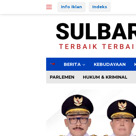
Langsung
Info Iklan
Indeks
ke
konten
H
BERITA
KEBUDAYAAN
o
m
PARLEMEN
HUKUM & KRIMINAL
e