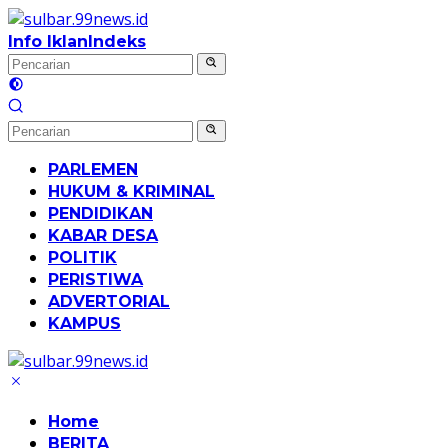
Langsung
ke
Info Iklan
Indeks
konten
PARLEMEN
HUKUM & KRIMINAL
PENDIDIKAN
KABAR DESA
POLITIK
PERISTIWA
ADVERTORIAL
KAMPUS
Home
BERITA