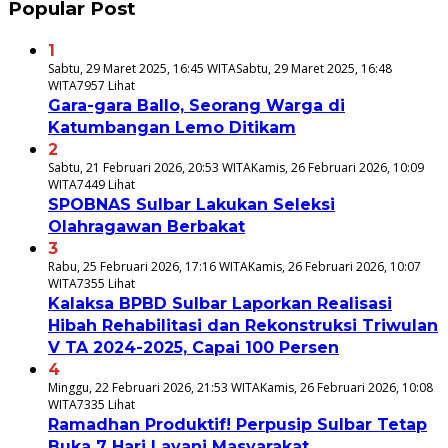
Popular Post
1
Sabtu, 29 Maret 2025, 16:45 WITA
Sabtu, 29 Maret 2025, 16:48
WITA
7957 Lihat
Gara-gara Ballo, Seorang Warga di
Katumbangan Lemo Ditikam
2
Sabtu, 21 Februari 2026, 20:53 WITA
Kamis, 26 Februari 2026, 10:09
WITA
7449 Lihat
SPOBNAS Sulbar Lakukan Seleksi
Olahragawan Berbakat
3
Rabu, 25 Februari 2026, 17:16 WITA
Kamis, 26 Februari 2026, 10:07
WITA
7355 Lihat
Kalaksa BPBD Sulbar Laporkan Realisasi
Hibah Rehabilitasi dan Rekonstruksi Triwulan
V TA 2024-2025, Capai 100 Persen
4
Minggu, 22 Februari 2026, 21:53 WITA
Kamis, 26 Februari 2026, 10:08
WITA
7335 Lihat
Ramadhan Produktif! Perpusip Sulbar Tetap
Buka 7 Hari Layani Masyarakat