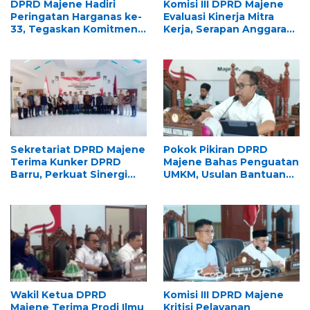
DPRD Majene Hadiri
Komisi III DPRD Majene
Peringatan Harganas ke-
Evaluasi Kinerja Mitra
33, Tegaskan Komitmen
Kerja, Serapan Anggaran
Perkuat Ketahanan
2026 Jadi Sorotan
Keluarga
Sekretariat DPRD Majene
Pokok Pikiran DPRD
Terima Kunker DPRD
Majene Bahas Penguatan
Barru, Perkuat Sinergi
UMKM, Usulan Bantuan
dan Tukar Pengalaman
Usaha Jadi Fokus
Tata Kelola Lembaga
Pembahasan
Wakil Ketua DPRD
Komisi III DPRD Majene
Majene Terima Prodi Ilmu
Kritisi Pelayanan