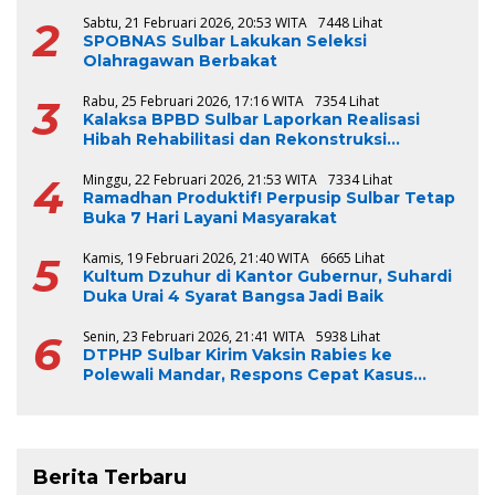
2
Sabtu, 21 Februari 2026, 20:53 WITA
7448 Lihat
SPOBNAS Sulbar Lakukan Seleksi
Olahragawan Berbakat
3
Rabu, 25 Februari 2026, 17:16 WITA
7354 Lihat
Kalaksa BPBD Sulbar Laporkan Realisasi
Hibah Rehabilitasi dan Rekonstruksi
Triwulan V TA 2024-2025, Capai 100 Persen
4
Minggu, 22 Februari 2026, 21:53 WITA
7334 Lihat
Ramadhan Produktif! Perpusip Sulbar Tetap
Buka 7 Hari Layani Masyarakat
5
Kamis, 19 Februari 2026, 21:40 WITA
6665 Lihat
Kultum Dzuhur di Kantor Gubernur, Suhardi
Duka Urai 4 Syarat Bangsa Jadi Baik
6
Senin, 23 Februari 2026, 21:41 WITA
5938 Lihat
DTPHP Sulbar Kirim Vaksin Rabies ke
Polewali Mandar, Respons Cepat Kasus
Gigitan Anjing
Berita Terbaru