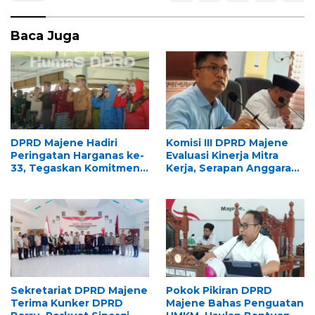
Baca Juga
DPRD Majene Hadiri
Komisi III DPRD Majene
Peringatan Harganas ke-
Evaluasi Kinerja Mitra
33, Tegaskan Komitmen
Kerja, Serapan Anggaran
Perkuat Ketahanan
2026 Jadi Sorotan
Keluarga
Sekretariat DPRD Majene
Pokok Pikiran DPRD
Terima Kunker DPRD
Majene Bahas Penguatan