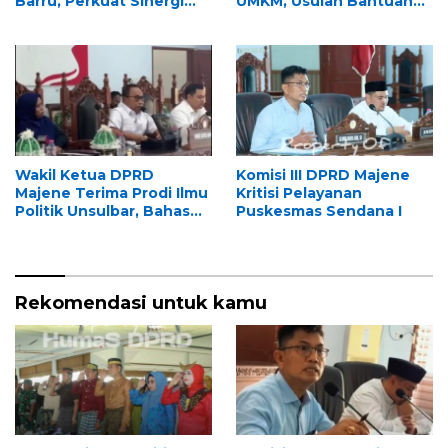
Barru, Perkuat Sinergi
UMKM, Usulan Bantuan
dan Tukar Pengalaman
Usaha Jadi Fokus
Tata Kelola Lembaga
Pembahasan
Wakil Ketua DPRD
Komisi III DPRD Majene
Majene Terima Prodi Ilmu
Kritisi Pelayanan
Politik Unsulbar, Bahas
Puskesmas Sendana I
Proses Legislasi dalam
Kuliah Praktisi Mengajar
Rekomendasi untuk kamu