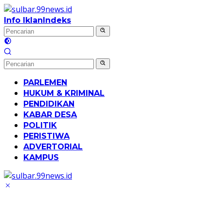
Langsung
ke
Info Iklan
Indeks
konten
PARLEMEN
HUKUM & KRIMINAL
PENDIDIKAN
KABAR DESA
POLITIK
PERISTIWA
ADVERTORIAL
KAMPUS