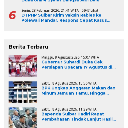
6
Senin, 23 Februari 2026, 21:41 WITA
5947 Lihat
DTPHP Sulbar Kirim Vaksin Rabies ke
Polewali Mandar, Respons Cepat Kasus
Gigitan Anjing
Berita Terbaru
Minggu, 9 Agustus 2026, 15:07 WITA
Gubernur Suhardi Duka Cek
Persiapan Upacara 17 Agustus di
Lapangan Ahmad Kirang, Capai 80
Persen
Sabtu, 8 Agustus 2026, 15:56 WITA
BPK Ungkap Anggaran Makan dan
Minum Jamuan Tamu, Hingga
Aktivitas Lapangan Pemprov Sulsel
Kemahalan Harga sebesar Rp.967
Juta
Sabtu, 8 Agustus 2026, 11:39 WITA
Bapenda Sulbar Hadiri Rapat
Pembahasan Tindak Lanjut Hasil
Pemeriksaan BPK RI, Dukung