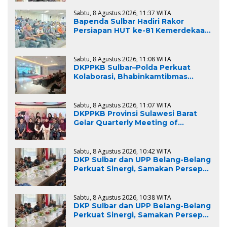
Percepatan Penyelesaian
Rekomendasi
Sabtu, 8 Agustus 2026, 11:37 WITA
Bapenda Sulbar Hadiri Rakor
Persiapan HUT ke-81 Kemerdekaan
RI, Matangkan Kesiapan Upacara
Tingkat Provinsi Sulawesi Barat
Sabtu, 8 Agustus 2026, 11:08 WITA
DKPPKB Sulbar–Polda Perkuat
Kolaborasi, Bhabinkamtibmas
Didorong Jadi Garda Terdepan
Penanggulangan TBC
Sabtu, 8 Agustus 2026, 11:07 WITA
DKPPKB Provinsi Sulawesi Barat
Gelar Quarterly Meeting of
CoC/SUFA at District Level di
Polewali Mandar
Sabtu, 8 Agustus 2026, 10:42 WITA
DKP Sulbar dan UPP Belang-Belang
Perkuat Sinergi, Samakan Persepsi
Penegakan Aturan Pemanfaatan
Ruang Laut
Sabtu, 8 Agustus 2026, 10:38 WITA
DKP Sulbar dan UPP Belang-Belang
Perkuat Sinergi, Samakan Persepsi
Penegakan Aturan Pemanfaatan