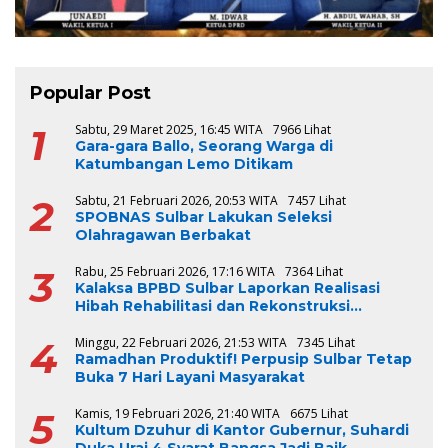
Popular Post
1
Sabtu, 29 Maret 2025, 16:45 WITA
7966 Lihat
Gara-gara Ballo, Seorang Warga di
Katumbangan Lemo Ditikam
2
Sabtu, 21 Februari 2026, 20:53 WITA
7457 Lihat
SPOBNAS Sulbar Lakukan Seleksi
Olahragawan Berbakat
3
Rabu, 25 Februari 2026, 17:16 WITA
7364 Lihat
Kalaksa BPBD Sulbar Laporkan Realisasi
Hibah Rehabilitasi dan Rekonstruksi
Triwulan V TA 2024-2025, Capai 100 Persen
4
Minggu, 22 Februari 2026, 21:53 WITA
7345 Lihat
Ramadhan Produktif! Perpusip Sulbar Tetap
Buka 7 Hari Layani Masyarakat
5
Kamis, 19 Februari 2026, 21:40 WITA
6675 Lihat
Kultum Dzuhur di Kantor Gubernur, Suhardi
Duka Urai 4 Syarat Bangsa Jadi Baik