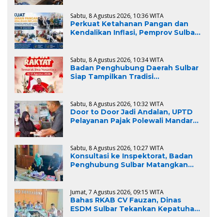
Ruang Laut
Sabtu, 8 Agustus 2026, 10:36 WITA
Perkuat Ketahanan Pangan dan
Kendalikan Inflasi, Pemprov Sulbar
Bangun Sinergi Kerja Sama
Strategis dengan Provinsi Sulawesi
Tengah
Sabtu, 8 Agustus 2026, 10:34 WITA
Badan Penghubung Daerah Sulbar
Siap Tampilkan Tradisi
Mappatamma pada Pawai Budaya
Nusantara TMII
Sabtu, 8 Agustus 2026, 10:32 WITA
Door to Door Jadi Andalan, UPTD
Pelayanan Pajak Polewali Mandar
Bukukan Penerimaan Rp73,95 Juta
dalam Dua Hari
Sabtu, 8 Agustus 2026, 10:27 WITA
Konsultasi ke Inspektorat, Badan
Penghubung Sulbar Matangkan
Penyelesaian Rekomendasi BPK
Jumat, 7 Agustus 2026, 09:15 WITA
Bahas RKAB CV Fauzan, Dinas
ESDM Sulbar Tekankan Kepatuhan