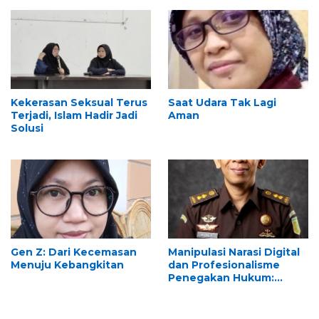
Pasca-KASN
Kekerasan Seksual Terus
Saat Udara Tak Lagi
Terjadi, Islam Hadir Jadi
Aman
Solusi
Gen Z: Dari Kecemasan
Manipulasi Narasi Digital
Menuju Kebangkitan
dan Profesionalisme
Penegakan Hukum:
Melawan Arus Trial by
Social Media di Indonesia