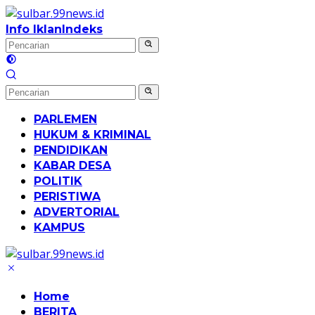
Langsung
ke
Info Iklan
Indeks
konten
PARLEMEN
HUKUM & KRIMINAL
PENDIDIKAN
KABAR DESA
POLITIK
PERISTIWA
ADVERTORIAL
KAMPUS
Home
BERITA