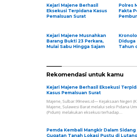
Kejari Majene Berhasil
Polres 
Eksekusi Terpidana Kasus
Fakta P
Pemalsuan Surat
Pembun
Lansia 
Kejari Majene Musnahkan
Kronolo
Barang Bukti 23 Perkara,
Diduga 
Mulai Sabu Hingga Sajam
Tahun d
Rekomendasi untuk kamu
Kejari Majene Berhasil Eksekusi Terpi
Kasus Pemalsuan Surat
Majene, Sulbar.99news.id— Kejaksaan Negeri (Ke
Majene, Sulawesi Barat melalui seksi Pidana U
(Pidum) melakukan eksekusi terhadap…
Pemda Kembali Mangkir Dalam Sidang
Gugatan Tanah Lokasi Pustu di Lutan