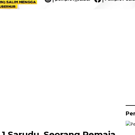
Pe
 1 Sarudu, Seorang Remaja