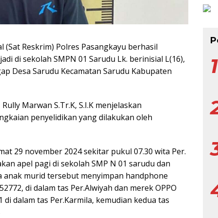
P
 (Sat Reskrim) Polres Pasangkayu berhasil
i di sekolah SMPN 01 Sarudu Lk. berinisial L(16),
gap Desa Sarudu Kecamatan Sarudu Kabupaten
Rully Marwan S.Tr.K, S.I.K menjelaskan
ngkaian penyelidikan yang dilakukan oleh
umat 29 november 2024 sekitar pukul 07.30 wita Per.
akan apel pagi di sekolah SMP N 01 sarudu dan
a anak murid tersebut menyimpan handphone
52772, di dalam tas Per.Alwiyah dan merek OPPO
 di dalam tas Per.Karmila, kemudian kedua tas
B