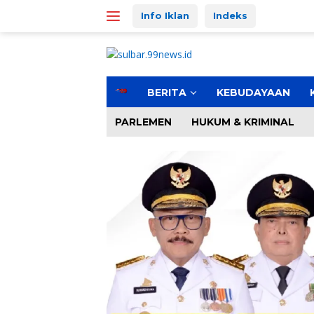
Langsung
Info Iklan
Indeks
ke
konten
H
BERITA
KEBUDAYAAN
o
m
PARLEMEN
HUKUM & KRIMINAL
e