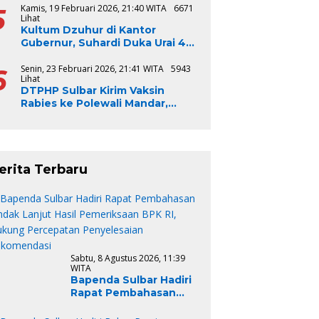
5
Kamis, 19 Februari 2026, 21:40 WITA
6671
Lihat
Kultum Dzuhur di Kantor
Gubernur, Suhardi Duka Urai 4
Syarat Bangsa Jadi Baik
6
Senin, 23 Februari 2026, 21:41 WITA
5943
Lihat
DTPHP Sulbar Kirim Vaksin
Rabies ke Polewali Mandar,
Respons Cepat Kasus Gigitan
Anjing
erita Terbaru
Sabtu, 8 Agustus 2026, 11:39
WITA
Bapenda Sulbar Hadiri
Rapat Pembahasan
Tindak Lanjut Hasil
Pemeriksaan BPK RI,