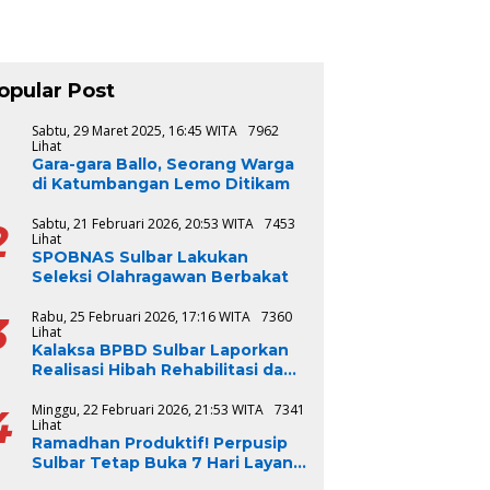
opular Post
1
Sabtu, 29 Maret 2025, 16:45 WITA
7962
Lihat
Gara-gara Ballo, Seorang Warga
di Katumbangan Lemo Ditikam
2
Sabtu, 21 Februari 2026, 20:53 WITA
7453
Lihat
SPOBNAS Sulbar Lakukan
Seleksi Olahragawan Berbakat
3
Rabu, 25 Februari 2026, 17:16 WITA
7360
Lihat
Kalaksa BPBD Sulbar Laporkan
Realisasi Hibah Rehabilitasi dan
Rekonstruksi Triwulan V TA
2024-2025, Capai 100 Persen
4
Minggu, 22 Februari 2026, 21:53 WITA
7341
Lihat
Ramadhan Produktif! Perpusip
Sulbar Tetap Buka 7 Hari Layani
Masyarakat