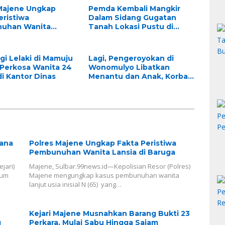
Majene Ungkap
Pemda Kembali Mangkir
eristiwa
Dalam Sidang Gugatan
uhan Wanita
Tanah Lokasi Pustu di
di Baruga
Lutang
gi Lelaki di Mamuju
Lagi, Pengeroyokan di
Perkosa Wanita 24
Wonomulyo Libatkan
i Kantor Dinas
Menantu dan Anak, Korban
Alami Kepala Pecah Akibat
Hantaman Balok
dana
Polres Majene Ungkap Fakta Peristiwa
Pembunuhan Wanita Lansia di Baruga
jari)
Majene, Sulbar.99news.id—Kepolisian Resor (Polres)
mum
Majene mengungkap kasus pembunuhan wanita
lanjut usia inisial N (65) yang…
Kejari Majene Musnahkan Barang Bukti 23
g
Perkara, Mulai Sabu Hingga Sajam