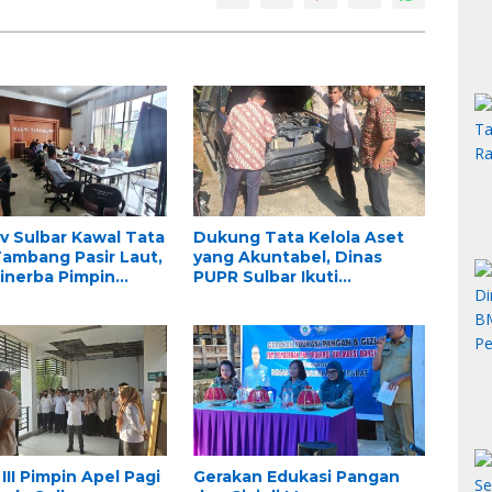
 Sulbar Kawal Tata
Dukung Tata Kelola Aset
Tambang Pasir Laut,
yang Akuntabel, Dinas
inerba Pimpin
PUPR Sulbar Ikuti
KAB PT. Kulaka Jaya
Pemeriksaan Fisik BMD
a
untuk Persiapan Lelang
dan Penghapusan
III Pimpin Apel Pagi
Gerakan Edukasi Pangan