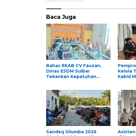
Baca Juga
Bahas RKAB CV Fauzan,
Pemprov
Dinas ESDM Sulbar
Kelola 
Tekankan Kepatuhan
Kabid M
Regulasi dan Kelestarian
Rapat R
Lingkungan
Perkas
Sandeq Silumba 2026
Asisten 