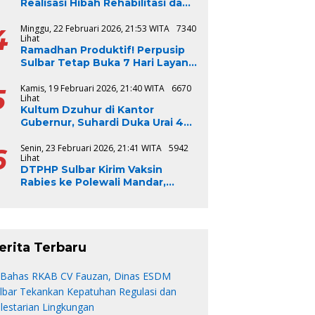
Realisasi Hibah Rehabilitasi dan
Rekonstruksi Triwulan V TA
2024-2025, Capai 100 Persen
4
Minggu, 22 Februari 2026, 21:53 WITA
7340
Lihat
Ramadhan Produktif! Perpusip
Sulbar Tetap Buka 7 Hari Layani
Masyarakat
5
Kamis, 19 Februari 2026, 21:40 WITA
6670
Lihat
Kultum Dzuhur di Kantor
Gubernur, Suhardi Duka Urai 4
Syarat Bangsa Jadi Baik
6
Senin, 23 Februari 2026, 21:41 WITA
5942
Lihat
DTPHP Sulbar Kirim Vaksin
Rabies ke Polewali Mandar,
Respons Cepat Kasus Gigitan
Anjing
erita Terbaru