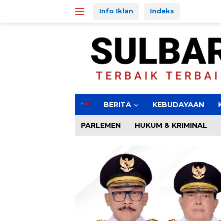
Langsung
Info Iklan
Indeks
ke
konten
H
BERITA
KEBUDAYAAN
o
m
PARLEMEN
HUKUM & KRIMINAL
e