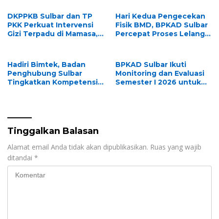
Keluarga dalam
Pemenuhan Gizi
DKPPKB Sulbar dan TP
Hari Kedua Pengecekan
PKK Perkuat Intervensi
Fisik BMD, BPKAD Sulbar
Gizi Terpadu di Mamasa,
Percepat Proses Lelang
Wujudkan Generasi
dan Penghapusan Aset
Sulbar Maju dan
Daerah
Sejahtera
Hadiri Bimtek, Badan
BPKAD Sulbar Ikuti
Penghubung Sulbar
Monitoring dan Evaluasi
Tingkatkan Kompetensi
Semester I 2026 untuk
ASN dalam Pelaporan SPT
Optimalkan Kinerja dan
Masa PPN Gunakan
Penyerapan Anggaran
Aplikasi Coretax
Tinggalkan Balasan
Alamat email Anda tidak akan dipublikasikan.
Ruas yang wajib
ditandai
*