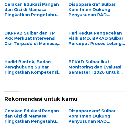
Gerakan Edukasi Pangan
Dispoparekraf Sulbar
dan Gizi di Mamasa:
Komitmen Dukung
Tingkatkan Pengetahuan
Penyusunan RAD
dan Keterampilan
TPB/SDGs Sulawesi Barat
Keluarga dalam
Pemenuhan Gizi
DKPPKB Sulbar dan TP
Hari Kedua Pengecekan
PKK Perkuat Intervensi
Fisik BMD, BPKAD Sulbar
Gizi Terpadu di Mamasa,
Percepat Proses Lelang
Wujudkan Generasi
dan Penghapusan Aset
Sulbar Maju dan
Daerah
Sejahtera
Hadiri Bimtek, Badan
BPKAD Sulbar Ikuti
Penghubung Sulbar
Monitoring dan Evaluasi
Tingkatkan Kompetensi
Semester I 2026 untuk
ASN dalam Pelaporan SPT
Optimalkan Kinerja dan
Masa PPN Gunakan
Penyerapan Anggaran
Aplikasi Coretax
Rekomendasi untuk kamu
Gerakan Edukasi Pangan
Dispoparekraf Sulbar
dan Gizi di Mamasa:
Komitmen Dukung
Tingkatkan Pengetahuan
Penyusunan RAD
dan Keterampilan
TPB/SDGs Sulawesi Barat