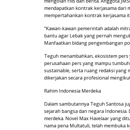
mengolah rilis dan berita. Anggota JMS
mendapatkan kontrak kerjasama dari m
mempertahankan kontrak kerjasama it
“Kawan-kawan pemerintah adalah mitra.
bantu agar Lebak yang pernah menguba
Manfaatkan bidang pengembangan pote
Teguh menambahkan, ekosistem pers 
perusahaan pers yang mampu tumbuh s
sustainable, serta ruang redaksi yang
dikerjakan secara profesional mengiku
Rahim Indonesia Merdeka
Dalam sambutannya Teguh Santosa jug
sejarah bangsa dan negara Indonesia.
merdeka. Novel Max Havelaar yang di
nama pena Multatuli, telah membuka kes