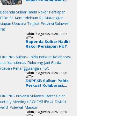
Tindak Lanjut Hasil
Pemeriksaan BPK RI,
Dukung Percepatan
Penyelesaian
Rekomendasi
Sabtu, 8 Agustus 2026, 11:37
WITA
Bapenda Sulbar Hadiri
Rakor Persiapan HUT
ke-81 Kemerdekaan RI,
Matangkan Kesiapan
Upacara Tingkat
Provinsi Sulawesi Barat
Sabtu, 8 Agustus 2026, 11:08
WITA
DKPPKB Sulbar–Polda
Perkuat Kolaborasi,
Bhabinkamtibmas
Didorong Jadi Garda
Terdepan
Penanggulangan TBC
Sabtu, 8 Agustus 2026, 11:07
WITA