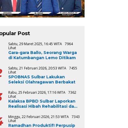
opular Post
1
Sabtu, 29 Maret 2025, 16:45 WITA
7964
Lihat
Gara-gara Ballo, Seorang Warga
di Katumbangan Lemo Ditikam
2
Sabtu, 21 Februari 2026, 20:53 WITA
7455
Lihat
SPOBNAS Sulbar Lakukan
Seleksi Olahragawan Berbakat
3
Rabu, 25 Februari 2026, 17:16 WITA
7362
Lihat
Kalaksa BPBD Sulbar Laporkan
Realisasi Hibah Rehabilitasi dan
Rekonstruksi Triwulan V TA
2024-2025, Capai 100 Persen
4
Minggu, 22 Februari 2026, 21:53 WITA
7343
Lihat
Ramadhan Produktif! Perpusip