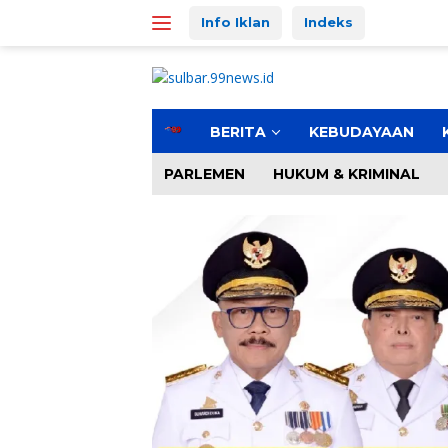
Langsung
Info Iklan
Indeks
ke
konten
H
BERITA
KEBUDAYAAN
o
m
PARLEMEN
HUKUM & KRIMINAL
e