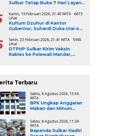
Sulbar Tetap Buka 7 Hari Layani
Masyarakat
5
Kamis, 19 Februari 2026, 21:40 WITA
6673
Lihat
Kultum Dzuhur di Kantor
Gubernur, Suhardi Duka Urai 4
Syarat Bangsa Jadi Baik
6
Senin, 23 Februari 2026, 21:41 WITA
5945
Lihat
DTPHP Sulbar Kirim Vaksin
Rabies ke Polewali Mandar,
Respons Cepat Kasus Gigitan
Anjing
erita Terbaru
Sabtu, 8 Agustus 2026, 15:56
WITA
BPK Ungkap Anggaran
Makan dan Minum
Jamuan Tamu, Hingga
Aktivitas Lapangan
Sabtu, 8 Agustus 2026, 11:39
Pemprov Sulsel
WITA
Kemahalan Harga
Bapenda Sulbar Hadiri
sebesar Rp.967 Juta
Rapat Pembahasan