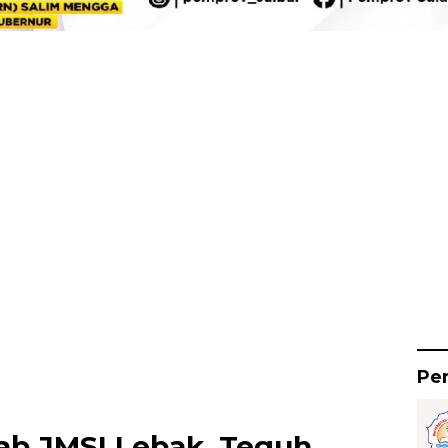
Pe
b JMSI Lebak. Teguh