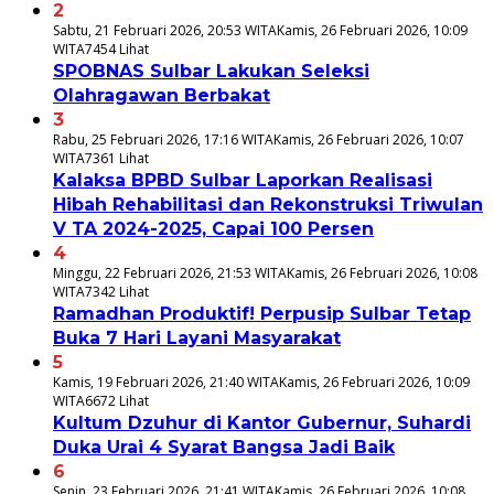
2
Sabtu, 21 Februari 2026, 20:53 WITA
Kamis, 26 Februari 2026, 10:09
WITA
7454 Lihat
SPOBNAS Sulbar Lakukan Seleksi
Olahragawan Berbakat
3
Rabu, 25 Februari 2026, 17:16 WITA
Kamis, 26 Februari 2026, 10:07
WITA
7361 Lihat
Kalaksa BPBD Sulbar Laporkan Realisasi
Hibah Rehabilitasi dan Rekonstruksi Triwulan
V TA 2024-2025, Capai 100 Persen
4
Minggu, 22 Februari 2026, 21:53 WITA
Kamis, 26 Februari 2026, 10:08
WITA
7342 Lihat
Ramadhan Produktif! Perpusip Sulbar Tetap
Buka 7 Hari Layani Masyarakat
5
Kamis, 19 Februari 2026, 21:40 WITA
Kamis, 26 Februari 2026, 10:09
WITA
6672 Lihat
Kultum Dzuhur di Kantor Gubernur, Suhardi
Duka Urai 4 Syarat Bangsa Jadi Baik
6
Senin, 23 Februari 2026, 21:41 WITA
Kamis, 26 Februari 2026, 10:08