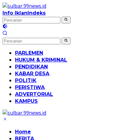
Langsung
ke
Info Iklan
Indeks
konten
PARLEMEN
HUKUM & KRIMINAL
PENDIDIKAN
KABAR DESA
POLITIK
PERISTIWA
ADVERTORIAL
KAMPUS
Home
BERITA