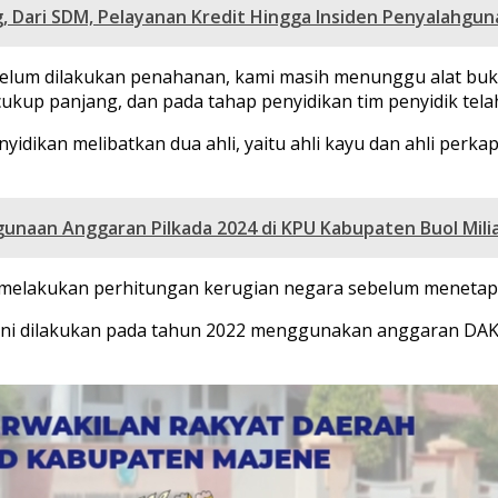
, Dari SDM, Pelayanan Kredit Hingga Insiden Penyalahg
um dilakukan penahanan, kami masih menunggu alat bukti l
kup panjang, dan pada tahap penyidikan tim penyidik telah
idikan melibatkan dua ahli, yaitu ahli kayu dan ahli perkap
naan Anggaran Pilkada 2024 di KPU Kabupaten Buol Mili
kan melakukan perhitungan kerugian negara sebelum menetap
i dilakukan pada tahun 2022 menggunakan anggaran DAK sebe