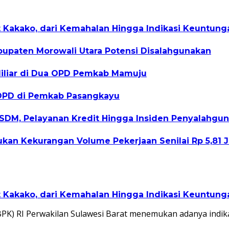
Kakako, dari Kemahalan Hingga Indikasi Keuntungan
abupaten Morowali Utara Potensi Disalahgunakan
iliar di Dua OPD Pemkab Mamuju
OPD di Pemkab Pasangkayu
 SDM, Pelayanan Kredit Hingga Insiden Penyalahg
kan Kekurangan Volume Pekerjaan Senilai Rp 5,81 J
Kakako, dari Kemahalan Hingga Indikasi Keuntungan
K) RI Perwakilan Sulawesi Barat menemukan adanya indik