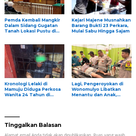
Pemda Kembali Mangkir
Kejari Majene Musnahkan
Dalam Sidang Gugatan
Barang Bukti 23 Perkara,
Tanah Lokasi Pustu di
Mulai Sabu Hingga Sajam
Lutang
Kronologi Lelaki di
Lagi, Pengeroyokan di
Mamuju Diduga Perkosa
Wonomulyo Libatkan
Wanita 24 Tahun di
Menantu dan Anak,
Kantor Dinas
Korban Alami Kepala
Pecah Akibat Hantaman
Balok
Tinggalkan Balasan
Alamat email Anda tidak akan dipublikasikan.
Ruas yang wajib