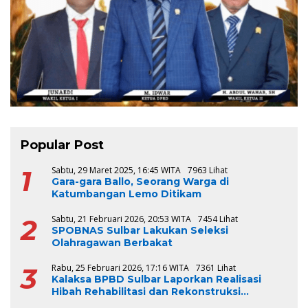
Popular Post
1
Sabtu, 29 Maret 2025, 16:45 WITA
7963 Lihat
Gara-gara Ballo, Seorang Warga di
Katumbangan Lemo Ditikam
2
Sabtu, 21 Februari 2026, 20:53 WITA
7454 Lihat
SPOBNAS Sulbar Lakukan Seleksi
Olahragawan Berbakat
3
Rabu, 25 Februari 2026, 17:16 WITA
7361 Lihat
Kalaksa BPBD Sulbar Laporkan Realisasi
Hibah Rehabilitasi dan Rekonstruksi
Triwulan V TA 2024-2025, Capai 100 Persen