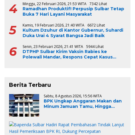
4
Minggu, 22 Februari 2026, 21:53 WITA
7342 Lihat
Ramadhan Produktif! Perpusip Sulbar Tetap
Buka 7 Hari Layani Masyarakat
5
Kamis, 19 Februari 2026, 21:40 WITA
6672 Lihat
Kultum Dzuhur di Kantor Gubernur, Suhardi
Duka Urai 4 Syarat Bangsa Jadi Baik
6
Senin, 23 Februari 2026, 21:41 WITA
5944 Lihat
DTPHP Sulbar Kirim Vaksin Rabies ke
Polewali Mandar, Respons Cepat Kasus
Gigitan Anjing
Berita Terbaru
Sabtu, 8 Agustus 2026, 15:56 WITA
BPK Ungkap Anggaran Makan dan
Minum Jamuan Tamu, Hingga
Aktivitas Lapangan Pemprov Sulsel
Kemahalan Harga sebesar Rp.967
Juta