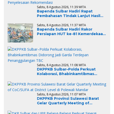
Sabtu, 8 Agustus 2026, 11:39 WITA
Bapenda Sulbar Hadiri Rapat
Pembahasan Tindak Lanjut Hasil
Pemeriksaan BPK RI, Dukung
Percepatan Penyelesaian
Sabtu, 8 Agustus 2026, 11:37 WITA
Bapenda Sulbar Hadiri Rakor
Rekomendasi
Persiapan HUT ke-81 Kemerdekaan
RI, Matangkan Kesiapan Upacara
Tingkat Provinsi Sulawesi Barat
Sabtu, 8 Agustus 2026, 11:08 WITA
DKPPKB Sulbar–Polda Perkuat
Kolaborasi, Bhabinkamtibmas
Didorong Jadi Garda Terdepan
Penanggulangan TBC
Sabtu, 8 Agustus 2026, 11:07 WITA
DKPPKB Provinsi Sulawesi Barat
Gelar Quarterly Meeting of
CoC/SUFA at District Level di
Polewali Mandar