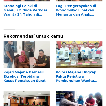
Kronologi Lelaki di
Lagi, Pengeroyokan di
Mamuju Diduga Perkosa
Wonomulyo Libatkan
Wanita 24 Tahun di
Menantu dan Anak,
Kantor Dinas
Korban Alami Kepala
Pecah Akibat Hantaman
Balok
Rekomendasi untuk kamu
Kejari Majene Berhasil
Polres Majene Ungkap
Eksekusi Terpidana
Fakta Peristiwa
Kasus Pemalsuan Surat
Pembunuhan Wanita
Lansia di Baruga