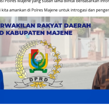
si Polres Majene yang sudah lama diintai berdasarkan infor
i kita amankan di Polres Majene untuk introgasi dan pengem