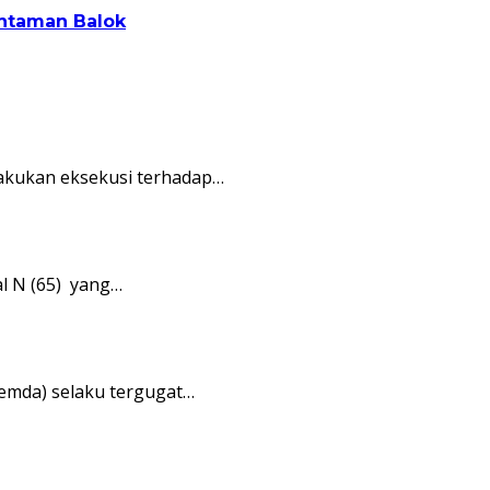
antaman Balok
lakukan eksekusi terhadap…
l N (65) yang…
Pemda) selaku tergugat…