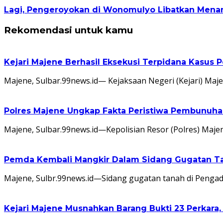
Lagi, Pengeroyokan di Wonomulyo Libatkan Menan
Rekomendasi untuk kamu
Kejari Majene Berhasil Eksekusi Terpidana Kasus 
Majene, Sulbar.99news.id— Kejaksaan Negeri (Kejari) Maj
Polres Majene Ungkap Fakta Peristiwa Pembunuha
Majene, Sulbar.99news.id—Kepolisian Resor (Polres) Maje
Pemda Kembali Mangkir Dalam Sidang Gugatan Tan
Majene, Sulbr.99news.id—Sidang gugatan tanah di Pengad
Kejari Majene Musnahkan Barang Bukti 23 Perkara,