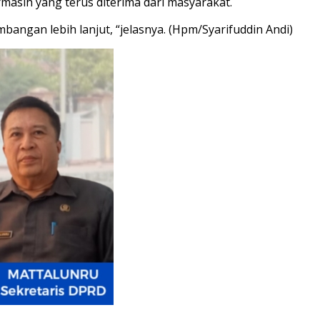
masih yang terus diterima dari masyarakat.
bangan lebih lanjut, “jelasnya. (Hpm/Syarifuddin Andi)