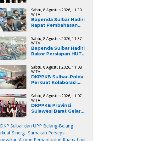
Jamuan Tamu, Hingga
Aktivitas Lapangan
Sabtu, 8 Agustus 2026, 11:39
Pemprov Sulsel
WITA
Kemahalan Harga
Bapenda Sulbar Hadiri
sebesar Rp.967 Juta
Rapat Pembahasan
Tindak Lanjut Hasil
Pemeriksaan BPK RI,
Sabtu, 8 Agustus 2026, 11:37
Dukung Percepatan
WITA
Penyelesaian
Bapenda Sulbar Hadiri
Rekomendasi
Rakor Persiapan HUT
ke-81 Kemerdekaan RI,
Matangkan Kesiapan
Sabtu, 8 Agustus 2026, 11:08
Upacara Tingkat
WITA
Provinsi Sulawesi Barat
DKPPKB Sulbar–Polda
Perkuat Kolaborasi,
Bhabinkamtibmas
Didorong Jadi Garda
Sabtu, 8 Agustus 2026, 11:07
Terdepan
WITA
Penanggulangan TBC
DKPPKB Provinsi
Sulawesi Barat Gelar
Quarterly Meeting of
CoC/SUFA at District
Level di Polewali
Mandar